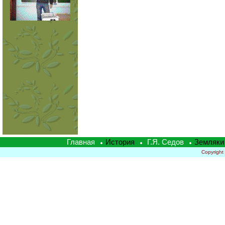
Главная
История
Г.Я. Седов
Земляки
Copyright