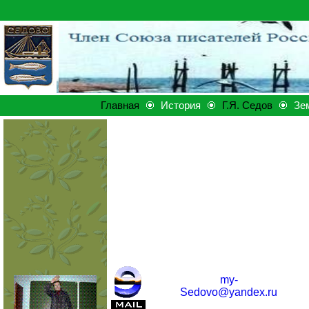
Главная
История
Г.Я. Седов
Зе
my-
Sedovo
@yandex.ru