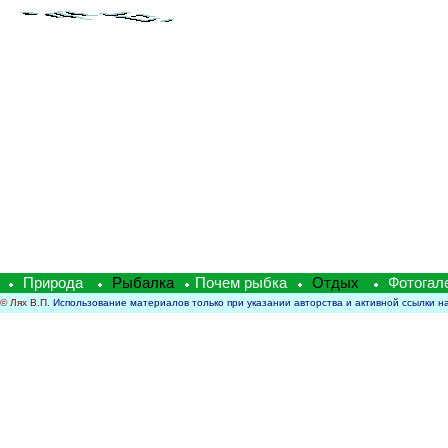
Природа
Рыбалка
Почем рыбка
Отдых
Фотогал
 © Лях В.П.
Использование материалов только при указании авторства и активной ссылки н