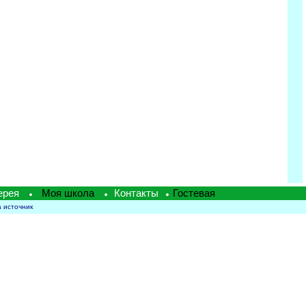
ерея
Моя школа
Контакты
Гостевая
а источник