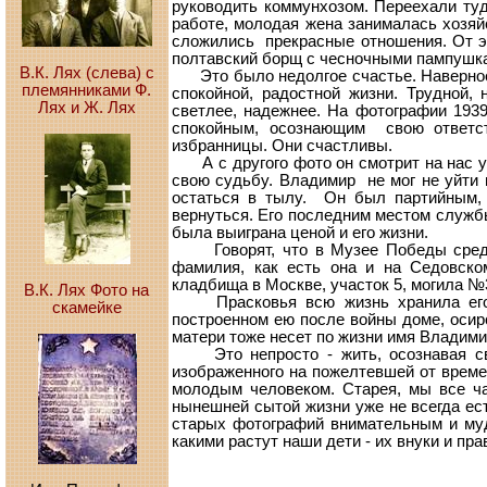
руководить коммунхозом. Переехали ту
работе, молодая жена занималась хозяйс
сложились прекрасные отношения. От э
полтавский борщ с чесночными пампушк
В.К. Лях (слева) с
Это было недолгое счастье. Наверное, 
племянниками Ф.
спокойной, радостной жизни. Трудной
Лях и Ж. Лях
светлее, надежнее. На фотографии 193
спокойным, осознающим свою ответст
избранницы. Они счастливы.
А с другого фото он смотрит на нас уж
свою судьбу. Владимир не мог не уйти 
остаться в тылу. Он был партийным, 
вернуться. Его последним местом служб
была выиграна ценой и его жизни.
Говорят, что в Музее Победы среди 
фамилия, как есть она и на Седовско
кладбища в Москве, участок 5, могила №
В.К. Лях Фото на
Прасковья всю жизнь хранила его ве
скамейке
построенном ею после войны доме, осир
матери тоже несет по жизни имя Владимир
Это непросто - жить, осознавая сво
изображенного на пожелтевшей от време
молодым человеком. Старея, мы все ч
нынешней сытой жизни уже не всегда ест
старых фотографий внимательным и муд
какими растут наши дети - их внуки и пра