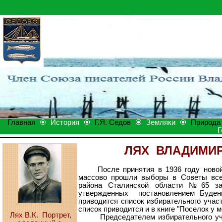
Главная
История
Г.Я. Седов
Земляки
Природа
Г
ЛЯХ ВЛАДИМИР
После принятия в 1936 году ново
массово прошли выборы в Советы всех
района Сталинской области №65 за
утвержденных постановлением Буденн
приводится список избирательного учас
список приводится и в книге "Поселок у 
Лях В.К. Портрет,
Председателем избирательного участ