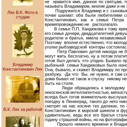
не нравится имя, данное по святцам, п
называть Владимиром, многие даже и не 
Подружился Владимир и с сыновьями 
Лях В.К. Фото в
почве шахмат: оба были любителями сы
студии
Константинович, как и семья Петр
времяпровождению не располагало.
В семье П.П. Хандюкова к тому време
его семье дочери, двадцатилетней девуш
родители и братья, имела независимый х
Поэтому вполне естественно, что молоды
уголке рыбзаводской конторы состоялас
Петр Павлович детей никогда не бало
могут жить бесплатно, ну а потом плати
готов был делать что угодно. Бывало пр
Владимир
рыбачьей семьи Хандюковых было нонсе
Константинович Лях
Она, бывало, и скажет Владимиру по про
разбужу. -Да что Вы, не нужно, я сам с
дома бывал не таков и спуску никому не
быть на столе.
Люди обращались к молодому партор
некосянской интеллигентностью, мягкос
всегда был готов внимательно выслуша
поездку в Ленинград, такого до него ни
смотрят на нас косяне тех далеких, п
В.К. Лях за работой
Константинович в морской шинели и фу
удивительно, ведь все его братья ста
годину страшной войны, но на фотографи
Прошло немного времени и Владимира