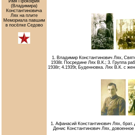
Имя Прокофия
(Владимира)
Константиновича
Лях на плите
Мемориала павшим
в пос
ё
лке Седово
1. Владимир Константинович Лях, Святог
1938г. Посредине Лях В.К.; 3. Группа р
1938г; 4.1939г, Буденновка. Лях В.К. с ж
1. Афанасий Константинович Лях, брат. 
Денис Константинович Лях, довоенное 