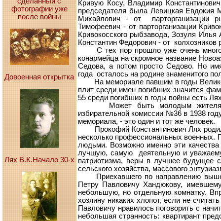
сделанный с
Кривую Косу, Владимир Константинович
фотографии уже
председателя была Левицкая Евдокия Ми
после войны
Михайлович - от парторганизации ры
Тимофеевич - от парторганизации Криво
Кривокосского рыбзавода, Зозуля Илья 
Константин Федорович - от колхозников 
С тех пор прошло уже очень много ле
конармейца на скромное название Новоа
Седова, а потом просто Седово. Но им
года осталось на родине знаменитого по
Довоенная открытка
На мемориале павшим в годы Великой 
плит среди имен погибших значится фами
55 среди погибших в годы войны есть Ля
Может быть молодым жителям посе
избирательной комиссии №36 в 1938 году
мемориала, - это один и тот же человек.
Прокофий Константинович Лях родился
несколько профессиональных военных. 
людьми. Возможно именно эти качества 
лучшую, самую деятельную и уважаему
Лях В.К.Начало 30-х
патриотизма, веры в лучшее будущее 
сельского хозяйства, массового энтузиаз
Приехавшего по направлению вышесто
Петру Павловичу Хандюкову, имевшем
небольшую, но отдельную комнатку. Вп
хозяину никаких хлопот, если не считат
Павловичу нравилось поговорить с начи
небольшая странность: квартирант пред