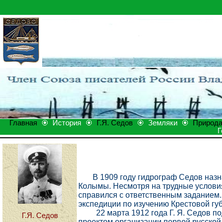
Главная
История
Г.Я. Седов
Земляки
Природ
Г
В 1909 году гидрограф Седов назн
Колымы. Несмотря на трудные услови
справился с ответственным заданием. 
экспедиции по изучению Крестовой гу
22 марта 1912 года Г. Я. Седов под
Г.Я. Седов
проектом организации первой русской 