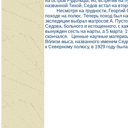
на остров Рудольфа, но, встретив на п
названной Тихой, Седов встал на втор
Несмотря на трудности, Георгий Се
походе на полюс. Теперь поход был на
экспедиции выбрал матросов А. Пустош
Седова, больного и истощенного, с ка
вынужден сесть на нарты, а 5 марта 1
скончался.
Ценные научные материал
Вблизи мыса, названного именем Седо
к Северному полюсу, в 1929 году бы