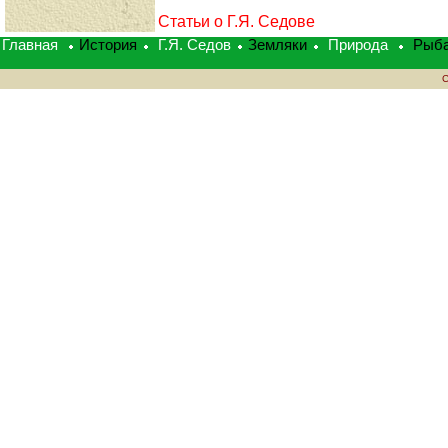
Статьи о Г.Я. Седове
Главная
История
Г.Я. Седов
Земляки
Природа
Рыб
C