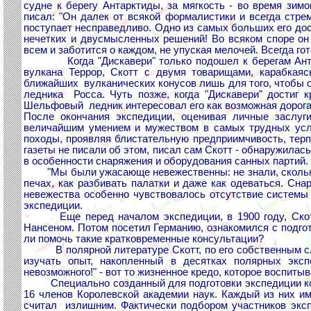
судне к берегу Антарктиды, за мягкость - во время зим
писал: "Он далек от всякой формалистики и всегда стрем
поступает несправедливо. Одно из самых больших его дос
нечетких и двусмысленных решений! Во всяком споре он с
всем и заботится о каждом, не упуская мелочей. Всегда гот
Когда "Дискавери" только подошел к берегам Антарк
вулкана Террор, Скотт с двумя товарищами, карабкая
ближайших вулканических конусов лишь для того, чтобы 
ледника Росса. Чуть позже, когда "Дискавери" достиг 
Шельфовый ледник интересовал его как возможная дорога к
После окончания экспедиции, оценивая личные заслуги
величайшим умением и мужеством в самых трудных усл
походы, проявляя блистательную предприимчивость, терп
газеты не писали об этом, писал сам Скотт - обнаружилас
в особенности снаряжения и оборудования санных партий.
"Мы были ужасающе невежественны: не знали, сколько б
печах, как разбивать палатки и даже как одеваться. Сн
невежества особенно чувствовалось отсутствие системы 
экспедиции.
Еще перед началом экспедиции, в 1900 году, Скотт 
Нансеном. Потом посетил Германию, ознакомился с подгот
ли помочь такие кратковременные консультации?
В полярной литературе Скотт, по его собственным слова
изучать опыт, накопленный в десятках полярных экс
невозможного!" - вот то жизненное кредо, которое воспитыв
Специально созданный для подготовки экспедиции коми
16 членов Королевской академии наук. Каждый из них и
считал излишним. Фактически подбором участников эксп