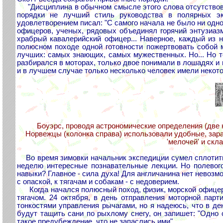
"Дисциплина в обычном смысле этого слова отсутствова
порядки не лучший стиль руководства в полярных эк
удовлетворением писал: "С самого начала не было ни одно
офицеров, ученых, рядовых объединял горячий энтузиаз
храбрый кавалерийский офицер... Наверное, каждый из 
полюсном походе одной готовности пожертвовать собой 
лучших: самых знающих, самых мужественных. Но... Но т
разбирался в моторах, только двое понимали в лошадях и
и в лучшем случае только несколько человек имели некот
Боуэрс, проводя астрономические определения (две 
Норвежцы (колонка справа) использовали удобные, зара
'мелочей' и скл
Во время зимовки начальник экспедиции сумел сплотить
неделю интересные познавательные лекции. Но полевог
навыки? Главное - сила духа! Для англичанина нет невозм
с опаской, к тягачам и собакам - с недоверием.
Когда начался полюсный поход, физик, морской офицер 
тягачом. 24 октября, в день отправления моторной пар
тонкостями управления рычагами, но я надеюсь, что в ден
будут тащить сани по рыхлому снегу, он запишет: "Одно
такое предубеждение, что не запаслись ими"...