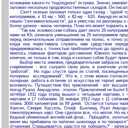
основании какого-то "подледного" острова. Значит, зимо
заложил несколько продовольственных складов. Он писал: 
Скотт осенью заложил только один склад - "одной тонн
килограммов, к 81-му - 560, к 82-му - 620. Амундсен ис
лишен "сентиментальности", да и уместны ли разговоры о 
более ценное - жизнь человека. План его может поразить 
"Так как эскимосская собака дает около 25 килограммов
нами на Юг, означала уменьшение на 25 килограммов прод
перед окончательным отправлением на полюс, я точно уст
когда она переставала служить нам средством перед
придерживались с точностью приблизительно до одного д
явилось главным фактором достижения Южного полюса и
конечно, не только в том, когда и сколько собак будет прин
Выбор места зимовки, предварительная заброска складо
снаряжение - все сыграло свою роль в конечном усп
"работой". Но годы спустя одна из статей, посвященны
полярных исследований". Что ж, с этим можно согласить
полярная работа в отличие от искусства не терпит импр
возникнуть. Путешествие без приключений - вот высше
поход Руала Амундсена - эталон. Приключений не было! Е
октября 1911 года отряд вышел с четырьмя нартами, с 
нартами и 17 собаками. 26 января 1912 года с 11 собака
плана: 3000 километров за 99 дней. Остается только на
Хансен, Сверре Хассель, Олаф Бьяланд, Руал Амундсен
тяжелогруженых нарт. Они сделали все, что могли. Но на
бедный обиженный английский флаг... Прощайте, золотые
меню мы прибавили по палочке шоколада и по папиросе"
отчаянная. Спрашивается, удастся ли победить?" - записы