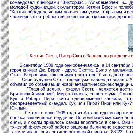
командовал линкорами "Викториэс", "Альбемерлен" и...
молодой художницей, скульптором Кетлин Брюс и полюби
"Кетлин обладала ясным логическим умом, открытым и ис
чрезмерных потребностей: не выносила косметики, драгоце
Кетлин Скотт, Питер Скотт. За день до рождения
2 сентября 1908 года они обвенчались, а 14 сентября 
героя книжки Дж. Барри - друга Скотта. Было у мальчика
Скотт. Второе имя, как понимает читатель, было дано в че
Свое будущее Скотт теперь уже навсегда связал с Антар
объявил об организации новой антарктической экспедиции.
"Главной целью, - сказал Скотт, - является достижен
Британской империи". Мир, казалось, сошел с ума. Слово
Кук и Роберт Пири почти одновременно заявили, чт
беспрецедентный скандал. Кук или Пири? Пири или Кук?
Южный.
Летом того же 1909 года из Антарктиды возвратился Э
полюса закончилась неудачей. Погибли маньчжурские лош
силы, и людям пришлось самим впрягаться в сани. Они ж
тяжелой физической работе рационы были явно недостаточ
так или иначе, они достигли рекордной широты - 88°23'. Д