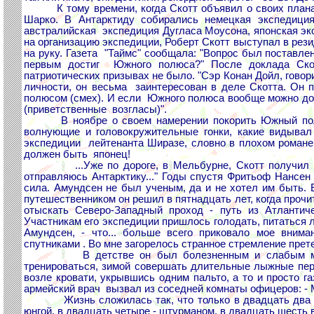
К тому времени, когда Скотт объявил о своих планах,
Шарко. В Антарктиду собирались немецкая экспедици
австралийская экспедиция Дугласа Моусона, японская экс
на организацию экспедиции, Роберт Скотт выступал в рез
на руку. Газета "Таймс" сообщала: "Вопрос был поставле
первым достиг Южного полюса?" После доклада Скотт
патриотических призывах не было. "Сэр Конан Дойл, говори
личности, он весьма заинтересован в деле Скотта. Он п
полюсом (смех). И если Южного полюса вообще можно достич
(приветственные возгласы)".
В ноябре о своем намерении покорить Южный полюс 
волнующие и головокружительные гонки, какие видывал с
экспедиции лейтенанта Ширазе, словно в плохом романе
должен быть японец!
...Уже по дороге, в Мельбурне, Скотт получил тел
отправляюсь Антарктику..." Годы спустя Фритьоф Нансен
сила. Амундсен не был ученым, да и не хотел им быть. 
путешественником он решил в пятнадцать лет, когда прочи
отыскать Северо-Западный проход - путь из Атлантиче
Участникам его экспедиции пришлось голодать, питаться 
Амундсен, - что... больше всего приковало мое вним
спутниками . Во мне загорелось странное стремление прете
В детстве он был болезненным и слабым мальчик
тренироваться, зимой совершать длительные лыжные пере
возле кровати, укрывшись одним пальто, а то и просто г
армейский врач вызвал из соседней комнаты офицеров: - 
Жизнь сложилась так, что только в двадцать два год
юнгой, в двадцать четыре - штурманом, в двадцать шесть