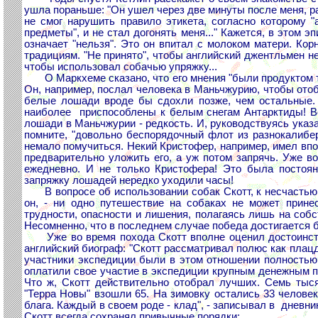
ушла пораньше: "Он ушел через две минуты после меня, ра
не смог нарушить правило этикета, согласно которому 
предметы", и не стал догонять меня..." Кажется, в этом э
означает "нельзя". Это он впитал с молоком матери. Ко
традициям. "Не принято", чтобы английский джентльмен нес
чтобы использовал собачью упряжку...
О Маркхеме сказано, что его мнения "были продуктом тео
Он, например, послал человека в Маньчжурию, чтобы отоб
белые лошади вроде бы сдохли позже, чем остальные.
наиболее приспособлены к белым снегам Антарктиды! Во
лошади в Маньчжурии - редкость. И, руководствуясь указ
помните, "довольно беспорядочный флот из разнокалибе
немало помучиться. Некий Кристофер, например, имел вп
предварительно уложить его, а уж потом запрячь. Уже 
ежедневно. И не только Кристофера! Это была постоян
запряжку лошадей нередко уходили часы!
В вопросе об использовании собак Скотт, к несчастью, 
он, - ни одно путешествие на собаках не может принес
трудности, опасности и лишения, полагаясь лишь на соб
Несомненно, что в последнем случае победа достигается 
Уже во время похода Скотт вполне оценил достоинства 
английский биограф: "Скотт рассматривал полюс как плац
участники экспедиции были в этом отношении полностью
оплатили свое участие в экспедиции крупным денежным п
Что ж, Скотт действительно отобрал лучших. Семь тыся
"Терра Новы" взошли 65. На зимовку остались 33 человек
блага. Каждый в своем роде - клад", - записывал в дневни
Скотт всегда сохранял привычные порядки: