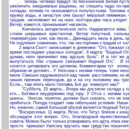
Теперь четверо бредут по бесконечной белой пустыне 
увеличить ежедневные рационы, но спешить надо по-пре
складах, почему-то оказываются полупустыми. Топлива 
кружку воды, и зачастую они грызут мерзлый пеммикан. 
трудом натягивают ее на ноги, полтора-два часа уходит 
Ветер, кажется, пронизывает насквозь.
Кончилось антарктическое лето. Надвигается зима. Уж
слоем шершавых кристаллов. Ветер попутный, сильны
температурах снег, как песок... Двенадцать миль в день, 
Не подлежит сомнению, что, так нестерпимо страдая от х
2 марта Скотт записывает в дневнике: "Отс показал сво
время последних ужасных холодов". 6 марта: "Бедный Отс
думаю, ноги причиняют ему адскую боль". И в тот же 
выпутаться. Нас страшно связывает бедный Отс". В эт
хочется цитировать его целиком. Комментарии тут излишн
образом не дотянет... У Уилсона с ногами теперь тоже нех
мили. Смешно задумываться над таким расстоянием, но мы
наших прежних переходов, да и на эту половину мы трат
Если... там опять мало топлива, Бог да помилует нас!"
"Суббота, 10 марта... Вчера мы достигли склада у гор
кто... Катимся неудержимо под гору. У Отса с ногами ху
шансы. Уилсон, понятно, должен был сказать, что не зна
пробиться. Погода создает нам гибельные условия. Наши
Но, конечно, самой большой обузой является бедный Титус.
"Воскресенье, 11 марта. Ясно, что Титус близок к концу
обсуждали этот вопрос. Отс, благородный мужественный
совета. Можно было только уговаривать его идти, пока хв
просто приказал Уилсону вручить нам средство покончит