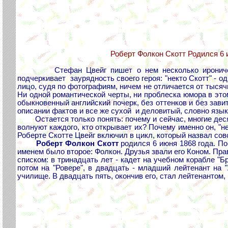
Роберт Фолкон Скотт Родился 6 и
Стефан Цвейг пишет о нем несколько иронически: "
подчеркивает заурядность своего героя: "некто Скотт" - од
лицо, судя по фотографиям, ничем не отличается от тысячи
Ни одной романтической черты, ни проблеска юмора в это
обыкновенный английский почерк, без оттенков и без зави
описании фактов и все же сухой и деловитый, словно язык 
Остается только понять: почему и сейчас, многие десятк
волнуют каждого, кто открывает их? Почему именно он, "н
Роберте Скотте Цвейг включил в цикл, который назвал сов
Роберт Фолкон Скотт
родился 6 июня 1868 года. По
именем было второе: Фолкон. Друзья звали его Коном. Пра
списком: в тринадцать лет - кадет на учебном корабле "Б
потом на "Ровере", в двадцать - младший лейтенант на 
училище. В двадцать пять, окончив его, стал лейтенантом