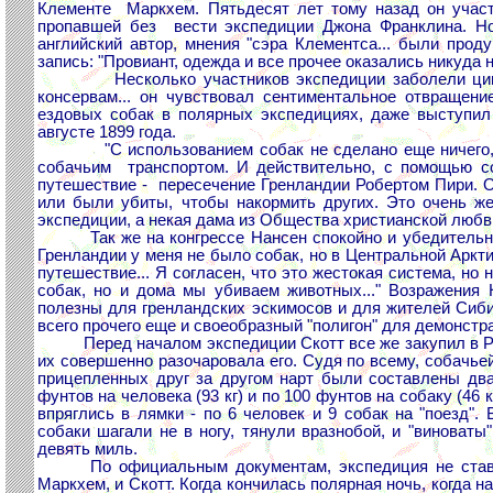
Клементе Маркхем. Пятьдесят лет тому назад он участ
пропавшей без вести экспедиции Джона Франклина. Но
английский автор, мнения "сэра Клементса... были прод
запись: "Провиант, одежда и все прочее оказались никуда н
Несколько участников экспедиции заболели цингой.
консервам... он чувствовал сентиментальное отвращен
ездовых собак в полярных экспедициях, даже выступил
августе 1899 года.
"С использованием собак не сделано еще ничего, чт
собачьим транспортом. И действительно, с помощью с
путешествие - пересечение Гренландии Робертом Пири. Од
или были убиты, чтобы накормить других. Это очень же
экспедиции, а некая дама из Общества христианской любв
Так же на конгрессе Нансен спокойно и убедительно о
Гренландии у меня не было собак, но в Центральной Аркти
путешествие... Я согласен, что это жестокая система, но
собак, но и дома мы убиваем животных..." Возражения
полезны для гренландских эскимосов и для жителей Сиби
всего прочего еще и своеобразный "полигон" для демонстр
Перед началом экспедиции Скотт все же закупил в Рос
их совершенно разочаровала его. Судя по всему, собачьей
прицепленных друг за другом нарт были составлены два 
фунтов на человека (93 кг) и по 100 фунтов на собаку (46
впряглись в лямки - по 6 человек и 9 собак на "поезд".
собаки шагали не в ногу, тянули вразнобой, и "виноваты"
девять миль.
По официальным документам, экспедиция не ставил
Маркхем, и Скотт. Когда кончилась полярная ночь, когда н