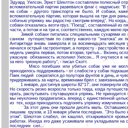
Эдуард Уилсон, Эрнст Шеклтон составляли полюсный отря
вспомогательной партии развевался флаг с надписью: "В
на собак - другого транспорта не было. И собаки, ка
вспомогательную партию, которая вышла на три дня раньш
собачью упряжку мы радостно смотрим вперед". Но когда, 
собаки отказались везти груз. "Поезд", составленный из 
части, а потом и на три и, соответственно, каждую милю 
Зимой собаки питались специальными сухарями из пем
санном путешествии по совету какого-то "знатока" их 
Антарктиде вновь замерзла и за восемнадцать месяцев у
начался острый гастроэнтерит, а попросту - расстройство
недель умерла первая, потом вторая, третья... Вконец о
ужасную обязанность исполнял Уилсон... Я очутился в н
за него грязную работу", - писал Скотт.
Мясо погибших или убитых собак уже не могло под
приходилось поддерживать - от слабости у собак подкашив
Паек людей сократился до полутора фунтов в день, и чувс
придерживаясь за нарты, временами брел с завязанными г
1 января, достигнув широты 82°17', они повернули обра
Но скорость резко возросла только тогда, когда путешест
орать, распутывать спутавшуюся упряжь. Не приходится 
мы неуклонно продвигались вперед с единственной целью 
из тех, когда приходилось подгонять упряжку измученных 
За этот день они прошли десять миль. Оставшиеся ещ
лишним грузом, и 13 января убили последних. "Это было н
этом". Шеклтон слабел, он кашлял, отхаркивался кровь
работах. Иногда его даже усаживали или укладывали на с
последних сил...