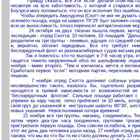
Правду сказать, все эти "если" делали план настольк
несмотря на всю заботливость, с которой я старался в
Боуэрса могу положиться, что он все исполнит без ошибки
Чтобы опередить Амундсена (Скотт не мог не думать об
осеннего похода, когда на широте 79°29' был заложен скл
всю их выносливость, плохо переносят антарктические мо
24 октября на двух тягачах вышла первая, моторная
экспедиции - отряд Скотта: 10 человек, 10 лошадей. "Дал
разделили на три группы - ленивых, идущих со средней ск
и, вероятно, обгонит передовых. Все это требует не
беспорядочный флот из разнокалиберных судов весьма ра
Так и повелось: кто-то выходит в 7-8 часов утра, кто-то 
тащится тяжело нагруженный обоз по шельфовому ледни
ноября - мимо второго. "Тем и кончилась мечта о вели
Сработало первое "если": моторная партия, переложив на 
пешком.
7 ноября отряд Скотта догоняют собачьи упряжки -
несовершенство такого, казалось бы, тщательно разра
находятся в прямой зависимости от возможностей ее 
"беспорядочным флотом". Сильные лошади работают с н
упряжки за пару часов легко пробегают те 10 миль, кот
свой груз до указанной в инструкции широты 80°30', ше
новых указаний. Невосполнимая потеря времени!
21 ноября все три группы, наконец, соединились. Тепер
затем через два-три часа поодиночке, группами трог
пристрелили первую лошадь. Она совсем ослабела, и прик
этот же день два человека ушли назад. 27 ноября отряд д
такова, что мы во что бы то ни стало должны делать 13 ге