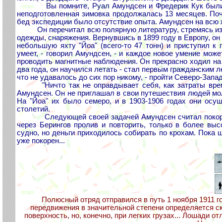
Вы помните, Руал Амундсен и Фредерик Кук были уча
неподготовленная зимовка продолжалась 13 месяцев. Поч
бед экспедиции было отсутствие опыта. Амундсен на всю 
Он перечитал всю полярную литературу, стремясь изуч
одежды, снаряжения. Вернувшись в 1899 году в Европу, он
небольшую яхту "Йоа" (всего-то 47 тонн) и приступил к
умеет, - говорил Амундсен, - и каждое новое умение мож
проводить магнитные наблюдения. Он прекрасно ходил на 
два года, он научился летать - стал первым гражданским л
что не удавалось до сих пор никому, - пройти Северо-Зап
"Ничто так не оправдывает себя, как затраты времен
Амундсен. Он не приглашал в свои путешествия людей моло
На "Йоа" их было семеро, и в 1903-1906 годах они осущ
столетий.
Следующей своей задачей Амундсен считал покорение
через Берингов пролив и повторить, только в более вы
судно, но деньги приходилось собирать по крохам. Пока 
уже покорен...
Полюсный отряд отправился в путь 1 ноября 1911 го
передвижения в значительной степени определяется с
поверхность, но, конечно, при легких грузах... Лошади 