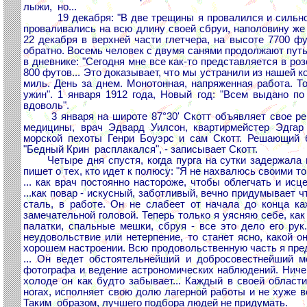
лыжи, но...
19 декабря: "В две трещины я провалился и сильно ра
проваливались на всю длину своей сбруи, наполовину же 
22 декабря в верхней части глетчера, на высоте 7700 ф
обратно. Восемь человек с двумя санями продолжают путь
в дневнике: "Сегодня мне все как-то представляется в р
800 футов... Это доказывает, что мы устранили из нашей к
миль. День за днем. Монотонная, напряженная работа. 
ужин". 1 января 1912 года, Новый год: "Всем выдано п
вдоволь".
3 января на широте 87°30' Скотт объявляет свое реше
медицины, врач Эдвард Уилсон, квартирмейстер Эдгар 
морской пехоты Генри Боуэрс и сам Скотт. Решающий б
"Бедный Крин расплакался", - записывает Скотт.
Четыре дня спустя, когда пурга на сутки задержала п
пишет о тех, кто идет к полюсу: "Я не нахвалюсь своими 
... как врач постоянно настороже, чтобы облегчать и и
...как повар - искусный, заботливый, вечно придумывает ч
сталь, в работе. Он не слабеет от начала до конца ка
замечательной головой. Теперь только я уясняю себе, как
палатки, спальные мешки, сбруя - все это дело его ру
неудовольствие или нетерпение, то станет ясно, какой 
хорошем настроении. Всю продовольственную часть я предо
... Он ведет обстоятельнейший и добросовестнейший ме
фотографа и ведение астрономических наблюдений. Ничем 
холоде он как будто забывает... Каждый в своей облас
ногах, исполняет свою долю лагерной работы и не хуже в
Таким образом, лучшего подбора людей не придумать.