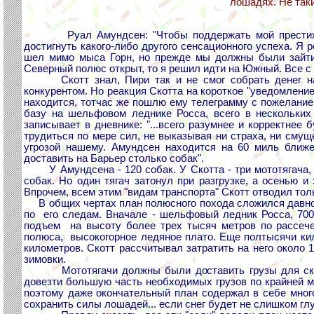
лошадях. Не таки
Руал Амундсен: "Чтобы поддержать мой престиж
достигнуть какого-либо другого сенсационного успеха. Я 
шел мимо мыса Горн, но прежде мы должны были зайти 
Северный полюс открыт, то я решил идти на Южный. Все с 
Скотт знал, Пири так и не смог собрать денег на 
конкурентом. Но реакция Скотта на короткое "уведомление
находится, тотчас же пошлю ему телеграмму с пожелание
базу на шельфовом леднике Росса, всего в нескольких
записывает в дневнике: "...всего разумнее и корректнее 
трудиться по мере сил, не выказывая ни страха, ни сму
угрозой нашему. Амундсен находится на 60 миль ближе
доставить на Барьер столько собак".
У Амундсена - 120 собак. У Скотта - три мототягача,
собак. Но один тягач затонул при разгрузке, а осенью 
Впрочем, всем этим "видам транспорта" Скотт отводил толь
В общих чертах план полюсного похода сложился давно. 
по его следам. Вначале - шельфовый ледник Росса, 700
подъем на высоту более трех тысяч метров по рассече
полюса, высокогорное ледяное плато. Еще полтысячи кил
километров. Скотт рассчитывал затратить на него около 
зимовки.
Мототягачи должны были доставить грузы для склада
довезти большую часть необходимых грузов по крайней м
поэтому даже окончательный план содержал в себе много
сохранить силы лошадей... если снег будет не слишком глу