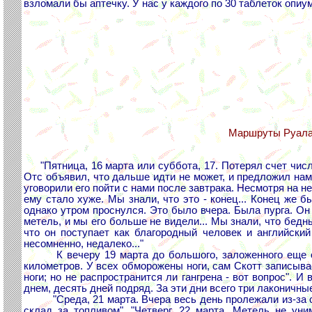
взломали бы аптечку. У нас у каждого по 30 таблеток опиум
Маршруты Руала 
"Пятница, 16 марта или суббота, 17. Потерял счет числ
Отс объявил, что дальше идти не может, и предложил нам
уговорили его пойти с нами после завтрака. Несмотря на 
ему стало хуже. Мы знали, что это - конец... Конец же 
однако утром проснулся. Это было вчера. Была пурга. Он
метель, и мы его больше не видели... Мы знали, что бедны
что он поступает как благородный человек и английски
несомненно, недалеко..."
К вечеру 19 марта до большого, заложенного еще осен
километров. У всех обморожены ноги, сам Скотт записывае
ноги; но не распространится ли гангрена - вот вопрос". И
днем, десять дней подряд. За эти дни всего три лаконичны
"Среда, 21 марта. Вчера весь день пролежали из-за св
склад за топливом". "Четверг, 22 марта. Метель не ун