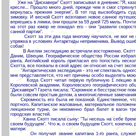
Уже на "Дискавери" Скотт записывал в дневник: "Я, казал
кресле... Прошло много дней, прежде чем я смог стряхну
вернулась прежняя энергия". В тот год высвободить су
зимовку. И весной Скотт возглавил новое санное путешест
впрягшись в лямки, они прошли за 59 дней 725 миль. Почти 
на этот раз юмор не покидал его - они "развили скорос
санной партии".
Скотт за эти два года многому научился, не мог не нау
упряжка в условиях Антарктиды неприменима. Вывод ошиб
собак!
В Англии экспедицию встречали восторженно. Скотт по
Дании, Швеции. Географическое общество России избрал
ранга. Английский король пригласил его погостить неск
Скотта, все похвалы в свой адрес он относил на счет эксп
"Антарктическая экспедиция - это не спектакль одного, д
мне представляется, что нет причины особо выделять мою
Когда Скотт читал первую публичную 1 лекцию в Аль
Королевской академии, Королевского географического о
"Дискавери"! Газета писала: "Скромное и бесстрастное по
были совсем простым делом, а многочисленные замечания 
Скромность его была не показной. Единственное, что 
портного. Капитанское жалованье, материальное положени
лекционное турне, он неизменно брал билет в вагон тр
городских властей.
Ханна Скотт писала сыну: "Ты несешь на себе бремя г
своем будущем". Что ж, о своем будущем Скотт, конечно, 
матери.
Он получил звание капитана 1-го ранга, служил не