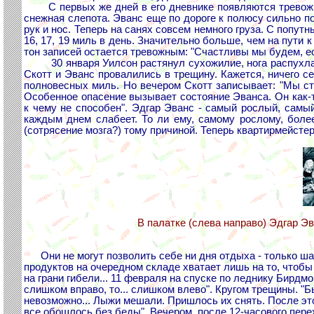
С первых же дней в его дневнике появляются тревожные
снежная слепота. Эванс еще по дороге к полюсу сильно п
рук и нос. Теперь на санях совсем немного груза. С попут
16, 17, 19 миль в день. Значительно больше, чем на пути
тон записей остается тревожным: "Счастливы мы будем, е
30 января Уилсон растянул сухожилие, нога распухла.
Скотт и Эванс провалились в трещину. Кажется, ничего се
полновесных миль. Но вечером Скотт записывает: "Мы ст
Особенное опасение вызывает состояние Эванса. Он как-т
к чему не способен". Эдгар Эванс - самый рослый, самый
каждым днем слабеет. То ли ему, самому рослому, боле
(сотрясение мозга?) тому причиной. Теперь квартирмейсте
В палатке (слева направо) Эдгар Эв
Они не могут позволить себе ни дня отдыха - только ша
продуктов на очередном складе хватает лишь на то, чтобы
на грани гибели... 11 февраля на спуске по леднику Бирдм
слишком вправо, то... слишком влево". Кругом трещины. "Б
невозможно... Лыжи мешали. Пришлось их снять. После эт
все обошлось без беды". Вечером, после 12-часового пер