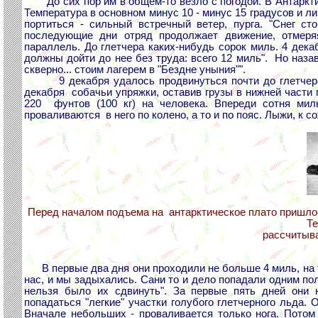
До сих пор им в общем-то везло с погодой. В Антарктиде 
Температура в основном минус 10 - минус 15 градусов и ли
портиться - сильный встречный ветер, пурга. "Снег ст
последующие дни отряд продолжает движение, отмеря
параллель. До глетчера каких-нибудь сорок миль. 4 дека
должны дойти до нее без труда: всего 12 миль". Но назав
скверно... стоим лагерем в "Бездне уныния"".
9 декабря удалось продвинуться почти до глетчера. 
декабря собачьи упряжки, оставив грузы в нижней части гл
220 фунтов (100 кг) на человека. Впереди сотня мил
проваливаются в него по колено, а то и по пояс. Лыжи, к с
Перед началом подъема на антарктическое плато пришлос
Те
рассчитыва
В первые два дня они проходили не больше 4 миль, на тр
нас, и мы задыхались. Сани то и дело попадали одним по
нельзя было их сдвинуть". За первые пять дней они 
попадаться "легкие" участки голубого глетчерного льда. 
Вначале небольших - проваливается только нога. Пото