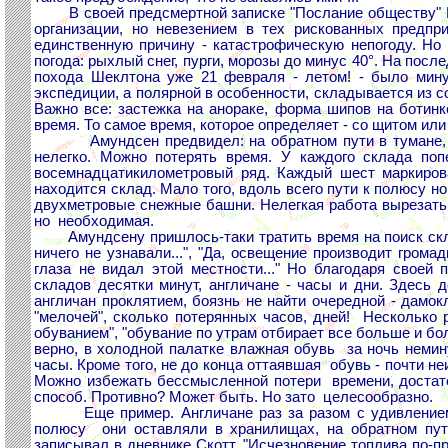
В своей предсмертной записке "Послание обществу" Ро
организации, но невезением в тех рискованных предпр
единственную причину - катастрофическую непогоду. Но 
погода: рыхлый снег, пурги, морозы до минус 40°. На посл
похода Шеклтона уже 21 февраля - летом! - было мину
экспедиции, а полярной в особенности, складывается из со
Важно все: застежка на анораке, форма шипов на ботинк
время. То самое время, которое определяет - со щитом или 
Амундсен предвидел: на обратном пути в тумане, во 
нелегко. Можно потерять время. У каждого склада поп
восемнадцатикилометровый ряд. Каждый шест маркирова
находится склад. Мало того, вдоль всего пути к полюсу 
двухметровые снежные башни. Нелегкая работа вырезать 
но необходимая.
Амундсену пришлось-таки тратить время на поиск склад
ничего не узнавали...", "Да, освещение производит громад
глаза не видал этой местности..." Но благодаря свое
складов десятки минут, англичане - часы и дни. Здесь 
англичан проклятием, боязнь не найти очередной - дамо
"мелочей", сколько потерянных часов, дней! Несколько р
обуванием", "обувание по утрам отбирает все больше и бол
верно, в холодной палатке влажная обувь за ночь немину
часы. Кроме того, не до конца оттаявшая обувь - почти не
Можно избежать бессмысленной потери времени, достат
способ. Противно? Может быть. Но зато целесообразно.
Еще пример. Англичане раз за разом с удивлением и 
полюсу они оставляли в хранилищах, на обратном пути
записывал в дневнике Скотт. "Исчезновение топлива по-п