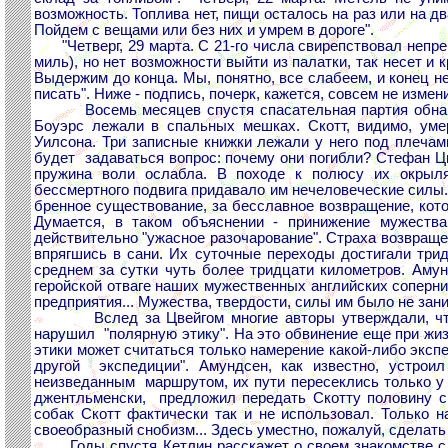
возможность. Топлива нет, пищи осталось на раз или на д
Пойдем с вещами или без них и умрем в дороге".
"Четверг, 29 марта. С 21-го числа свирепствовал непре
миль), но нет возможности выйти из палатки, так несет и 
Выдержим до конца. Мы, понятно, все слабеем, и конец н
писать". Ниже - подпись, почерк, кажется, совсем не изменил
Восемь месяцев спустя спасательная партия обнаружи
Боуэрс лежали в спальных мешках. Скотт, видимо, уме
Уилсона. Три записные книжки лежали у него под плечами
будет задаваться вопрос: почему они погибли? Стефан Цве
пружина воли ослабла. В походе к полюсу их окрыля
бессмертного подвига придавало им нечеловеческие силы. 
бренное существование, за бесславное возвращение, кото
Думается, в таком объяснении - принижение мужества 
действительно "ужасное разочарование". Страха возвращен
впрягшись в сани. Их суточные переходы достигали трид
среднем за сутки чуть более тридцати километров. Аму
геройской отваге наших мужественных английских соперни
предприятия... Мужества, твердости, силы им было не зани
Вслед за Цвейгом многие авторы утверждали, что Ам
нарушил "полярную этику". На это обвинение еще при жи
этики может считаться только намерение какой-либо эксп
другой экспедиции". Амундсен, как известно, устрои
неизведанным маршрутом, их пути пересеклись только у п
джентльменски, предложил передать Скотту половину св
собак Скотт фактически так и не использовал. Только н
своеобразный снобизм... Здесь уместно, пожалуй, сделат
Годы спустя Кетлин расскажет о своем знакомстве с Ро