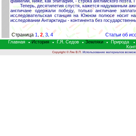
фамилий, ниже, как эпитафия, - строка английского поэта. 
Теперь, десятилетия спустя, кажется надуманным ажиот
англичане одержали победу, только англичане запла
исследовательская станция на Южном полюсе носит на
исследовании Антарктиды - континента без государственны
Страница
1
,
2
,
3
,
4
Статьи об ис
Главная
История
Г.Я. Седов
Земляки
Природа
Кон
Copyright © Лях В.П.
Использование материалов возможно