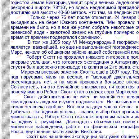
гористой Земле Виктории, увидит среди вечных льдов огн
рекордной широты 78°10', но здесь неодолимой преградой
достигающая высоты 40-60 метров. Что там, за ледяной ст
Только через 75 лет после открытия, 24 января 1895
высадились на берег Южного континента. "Мы провели т
времени не было, но я все же успел собрать некоторые о
океанской воде - животной жизни: на глубине примерно 
время от времени подвергался сомнению".
В том же 1895 году VI Международный географически
является важнейшей, но еще не выполненной географическ
Марс, нежели об обширном районе нашей собственной пла
Роберт Скотт не проявлял никакого интереса к полярн
впервые услышал, что готовится экспедиция в Антарктику. 
спустя был досрочно произведен в капитаны 2-го ранга, с
Маркхем впервые заметил Скотта еще в 1887 году. Тогд
под парусами, миля на веслах, и "молодой джентльме
восемнадцать лет, и на меня произвели большое впеча
Согласитесь, ни это случайное знакомство, ни короткая 
почему именно Роберт Скотт стал в глазах сэра Маркхема
Скотт действительно не имел ни малейшего полярног
командовать людьми и умел подчиняться. Не вызывало со
силах человека вообще. Вот они на двух чашах весов: п
Добилась экспедиция успеха - значит, выбор был правиль
можно сказать, Роберт Скотт оказался хорошим начальник
на родину с триумфом. Двенадцать объемистых томов ста
магнитные наблюдения, работы по физической географи
Росса, внутренние части Земли Виктории.
Скотт как начальник экспедиции заслужил общее уваже