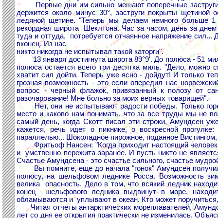
Первые дни им сильно мешают поперечные заструги. Ка
держится около минус 30°, заструги покрыты щетиной 
ледяной щетине. "Теперь мы делаем немного больше 1 
рекордная широта Шеклтона. Час за часом, день за днем о
туда и оттуда, потребуется отчаянное напряжение сил..
вконец. Из нас
никто никогда не испытывал такой каторги".
13 января достигнута широта 89°9'. До полюса - 51 миля.
полюса остается всего три десятка миль. "Дело, можно 
хватит сил дойти. Теперь уже ясно - дойдут! И только т
грозная возможность - это если опередил нас норвежск
вопрос - черный флажок, привязанный к полозу от сан
разочарование! Мне больно за моих верных товарищей".
Нет, они не испытывают радости победы. Только горечь
место и каково нам понимать, что за все труды мы не в
самый день, когда Скотт писал эти строки, Амундсен уж
кажется, речь идет о пикнике, о воскресной прогулке
параллелью... Шоколадное пирожное, поданное Вистингом, д
Фритьоф Нансен: "Когда приходит настоящий человек, в
и умственно пережита заранее. И пусть никто не являетс
Счастье Амундсена - это счастье сильного, счастье мудро
Вы помните, еще до начала "гонок" Амундсен получил 
полюсу, на шельфовом леднике Росса. Возможность зим
велика опасность. Дело в том, что всякий ледник находи
конец шельфового ледника выдвинут в море, находит
обламываются и уплывают в океан. Кто может поручиться, 
Читая отчеты антарктических мореплавателей, Амундсен
лет со дня ее открытия практически не изменилась. Объяс