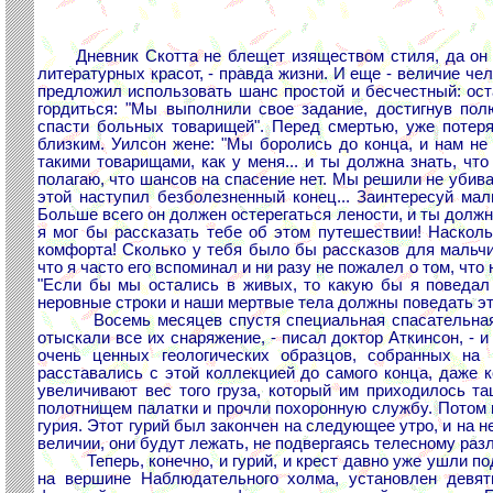
Дневник Скотта не блещет изяществом стиля, да он 
литературных красот, - правда жизни. И еще - величие че
предложил использовать шанс простой и бесчестный: ост
гордиться: "Мы выполнили свое задание, достигнув по
спасти больных товарищей". Перед смертью, уже потер
близким. Уилсон жене: "Мы боролись до конца, и нам не
такими товарищами, как у меня... и ты должна знать, чт
полагаю, что шансов на спасение нет. Мы решили не убиват
этой наступил безболезненный конец... Заинтересуй мал
Больше всего он должен остерегаться лености, и ты должна
я мог бы рассказать тебе об этом путешествии! Наскол
комфорта! Сколько у тебя было бы рассказов для мальчик
что я часто его вспоминал и ни разу не пожалел о том, что
"Если бы мы остались в живых, то какую бы я поведал
неровные строки и наши мертвые тела должны поведать эту
Восемь месяцев спустя специальная спасательная па
отыскали все их снаряжение, - писал доктор Аткинсон, - 
очень ценных геологических образцов, собранных на
расставались с этой коллекцией до самого конца, даже к
увеличивают вес того груза, который им приходилось т
полотнищем палатки и прочли похоронную службу. Потом 
гурия. Этот гурий был закончен на следующее утро, и на н
величии, они будут лежать, не подвергаясь телесному раз
Теперь, конечно, и гурий, и крест давно уже ушли под 
на вершине Наблюдательного холма, установлен девяти