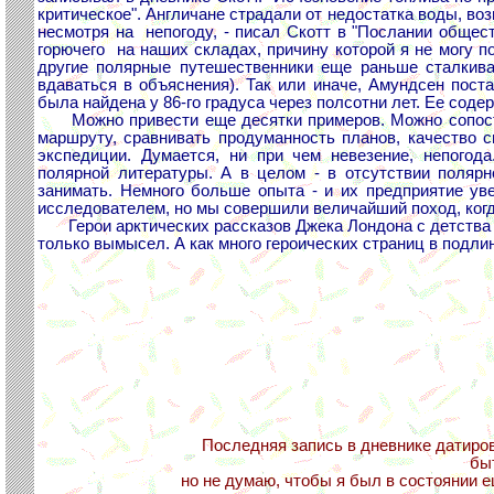
критическое". Англичане страдали от недостатка воды, во
несмотря на непогоду, - писал Скотт в "Послании обществ
горючего на наших складах, причину которой я не могу п
другие полярные путешественники еще раньше сталкива
вдаваться в объяснения). Так или иначе, Амундсен поста
была найдена у 86-го градуса через полсотни лет. Ее сод
Можно привести еще десятки примеров. Можно сопостав
маршруту, сравнивать продуманность планов, качество с
экспедиции. Думается, ни при чем невезение, непогод
полярной литературы. А в целом - в отсутствии поляр
занимать. Немного больше опыта - и их предприятие ув
исследователем, но мы совершили величайший поход, когд
Герои арктических рассказов Джека Лондона с детства в
только вымысел. А как много героических страниц в подл
Последняя запись в дневнике датирова
бы
но не думаю, чтобы я был в состоянии еще писать