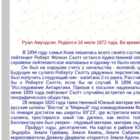
Руал Амундсен. Родился 16 июля 1872 года. Во время 
В 1894 году семья Кона лишилась всего своего состоян
лейтенант Роберт Фолкон Скотт остался единственной оп
скромное лейтенантское жалованье и одному-то было нелег
Он был на хорошем счету у начальства - волевой, цел
Будущее не сулило Роберту Скотту радужных перспектив.
был получить следующий чин - капитана 2-го ранга. Рассч
бы о Роберте Скотте, если бы не случай. В 1898 г
"Исследование Антарктики. Призыв к посылке национальн
июне 1899 года лейтенант Скотт случайно встретил на у
географического общества.
28 января 1820 года таинственный Южный материк впер
русские шлюпы "Восток" и "Мирный" под командованием Ф
го генваря достигли мы широты 69°23', где встретили ма
салинга, простирался оный так далеко, как могло тол
Беллинсгаузен был уверен - ледовый материк, материк льд
Пройдут годы, десятилетия. На картах в районе Южног
Эндерби, Земля Грейама, Земля Кемпа, Земля Сабрина
мореплавателю Дюмону-Дюрвилю откроется Земля Адели. 