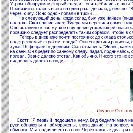
Утром обнаружили старый след и... опять сбились с пути.
Провизии осталось всего на один раз. Где склад, неясно. 
через силу. Ясно одно - попали в тиски".
На следующий день, когда склад был уже найден (пищи зд
палатке, Скотт записывал: "Вчера мы пережили самое тяж
Оно оставило в нас жуткое ощущение угрожающей опасност
провизию следует распределять таким образом, чтобы в сл
Теперь в дневнике почти постоянно: до склада столько-т
подстрекаемые страхом голода". Они сократили рационы, 
хуже. 16 февраля в дневнике Скотта запись: "Эванс, кажет
на сани. Он бредет по санному следу, падая, поднимаясь, 
привал, Эванс далеко отстал. Как обычно. Никого это не 
виднелась далеко позади.
Лоуренс Отс отв
Скотт: "Я первый подошел к нему. Вид бедняги меня нем
руки обнажены и обморожены, глаза дикие. На вопрос, чт
обморок. Мы подняли его на ноги. Через каждые два-три ша