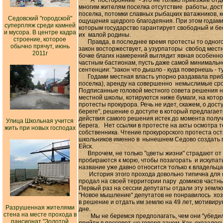
А "посторонние" - это не только приезжие отдых
многим жителям поселка отсутствие работы, дост
поселка, потомки славных рыбацких ватажников, к
Седовский "городской"
ощущения щедрого благодеяния. При этом годами 
суперпляж среди камней
которым государство гарантирует свободный и б
и мусора. В центре кадра
их малой родины.
строение, которое
Правда, в последнее время протесты то одного, 
обычно прячут, июнь
закон восторжествует, а узурпаторы свобод местн
2011г
бочке благих намерений выглядит явная особенно
частным бастионам, пусть даже самой минимально
сентенции: "закон что дышло - куда повернешь - т
Годами местная власть упорно раздавала прибр
поселка), аренду на совершенно немыслимые срок
Подписанные головой местного совета решения н
местной школы, котируются ниже бумаги, на кото
протесты прокурора. Речь не идет, скажем, о дос
береге", решение о доступе в который предлагает
действия самого решения истек до момента получе
Улица Школьная учится
берега. Нет ссылки в протесте на акты осмотра т
жить при новых господах
собственника. Чтение прокурорского протеста ост
школьников именно в нынешнем Седово создать го
Ейск.
Впрочем, не только "цветы жизни" страдают от с
пробираются к морю, чтобы позагорать и искупать
название уже давно относится только к владельца
История этого прохода довольно типична для сед
продал на своей территории пару домиков частны
Первый раз на сессии депутаты отдали эту землю 
"Новое мышление" депутатов не понравилось хозя
в решение и отдать им землю на 49 лет, мотивиру
Разрушенная жителями
дне.
стена на месте прохода в
Мы не беремся предполагать, чем они "убедили"
пансионат "Золотой