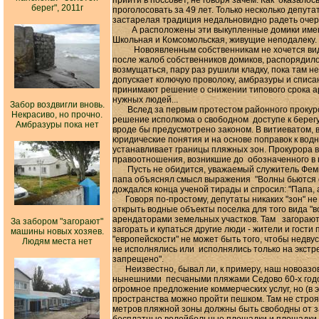
прийти в поссовет, не говоря зачем. Как оказало
берег", 2011г
проголосовать за 49 лет. Только несколько депутат
застарелая традиция недальновидно радеть очер
А расположены эти выкупленные домики именно 
Школьная и Комсомольская, живущие неподалеку.
Новоявленным собственникам не хочется видеть 
после жалоб собственников домиков, распорядило
возмущаться, пару раз рушили кладку, пока там 
допускает колючую проволоку, амбразуры и списа
принимают решение о снижении типового срока аре
нужных людей...
Забор воздвигли вновь.
Вслед за первым протестом районного прокурор
Некрасиво, но прочно.
решение исполкома о свободном доступе к берегу
Амбразуры пока нет
вроде бы предусмотрено законом. В витиеватом,
юридические понятия и на основе поправок к водн
устанавливает границы пляжных зон. Прокурора 
правоотношения, возникшие до обозначенного в н
Пусть не обидится, уважаемый служитель Фемиды
папа объяснял смысл выражения "Волны бьются о 
дождался конца ученой тирады и спросил: "Папа, 
Говоря по-простому, депутаты никаких "зон" не 
открыть водные объекты поселка для того вида "в
арендаторами земельных участков. Там загорают 
За забором "загорают"
загорать и купаться другие люди - жители и гости
машины новых хозяев.
"европейскости" не может быть того, чтобы недв
Людям места нет
не исполнялись или исполнялись только на экстре
запрещено".
Неизвестно, бывал ли, к примеру, наш новоазов
нынешними песчаными пляжами Седово 60-х годов
огромное предложение коммерческих услуг, но (в э
пространства можно пройти пешком. Там не строят
метров пляжной зоны должны быть свободны от за