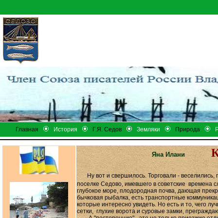
Главная
История
Г.Я. Седов
Земляки
Природа
К
Яна
Илани
Ну вот и свершилось. Торговали - веселились,
поселке Седово, имевшего в советские времена с
глубокое море, плодородная почва, дающая прекр
бычковая рыбалка, есть транспортные коммуника
которые интересно увидеть. Но есть и то, чего л
сетки, глухие ворота и суровые замки, прегражда