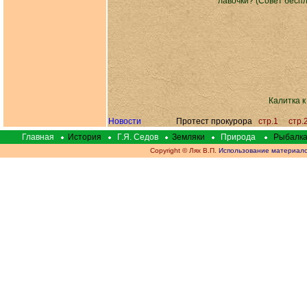
лавочки? (Совет бесп
Калитка к
Новости
Протест прокурора
стр.1
стр.
Главная
История
Г.Я. Седов
Земляки
Природа
Рыбалк
Copyright © Лях В.П.
Использование материалов