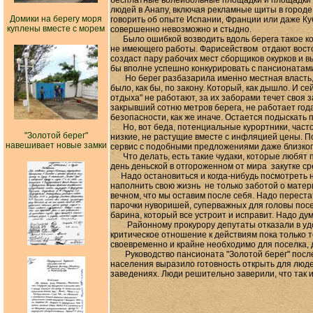
бесплатные волейбольные площадки и площадки дл
людей в Анапу, включая рекламные щиты в городе 
Домики на берегу моря
говорить об опыте Испании, Франции или даже К
куплены вместе с морем
совершенно невозможно и стыдно.
Было ошибкой возводить вдоль берега такое кол
не имеющего работы. Фарисейством отдают востор
создаст пару рабочих мест сборщиков окурков и 
бы вполне успешно конкурировать с пансионатам
Но берег разбазарила именно местная власть, н
было, как бы, по закону. Который, как дышло. И 
отдыха" не работают, за их заборами течет своя 
закрывший сотню метров берега, не работает года
безопасности, как же иначе. Остается подыскать 
Но, вот беда, потенциальные курортники, часто 
"Золотой берег"
низкие, не растущие вместе с инфляцией цены. П
навешивает новые замки
сервис с подобными предложениями даже близкого
Что делать, есть такие чудаки, которые любят п
день деньской в отгороженном от мира закутке ср
Надо остановиться и когда-нибудь посмотреть н
наполнить свою жизнь не только заботой о матери
вечном, что мы оставим после себя. Надо перест
парочки нуворишей, суперважных для головы посе
барина, который все устроит и исправит. Надо дум
Районному прокурору депутаты отказали в удов
критическое отношение к действиям пока только 
своевременно и крайне необходимо для поселка, 
Руководство пансионата "Золотой берег" после
населения выразило готовность открыть для людей
заведениях. Люди решительно заверили, что так и 