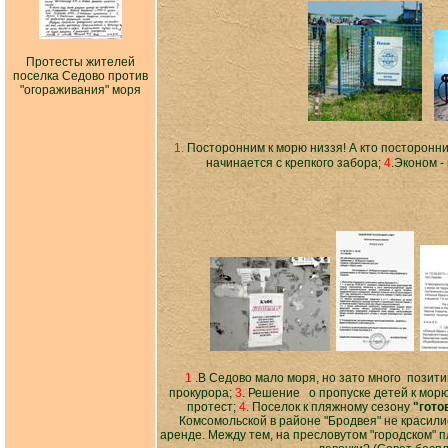
Протесты жителей
поселка Седово против
"огораживания" моря
1.
Посторонним к морю низзя! А кто посторонн
начинается с крепкого забора;
4
.Эконом -
1
.В Седово мало моря, но зато много позити
прокурора;
3
. Решение о пропуске детей к морю
протест;
4
. Поселок к пляжному сезону
"гото
Комсомольской в районе "Бродвея" не красили
аренде. Между тем, на пресловутом "городском" 