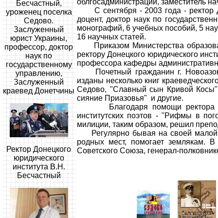
облгосадминистрации, заместитель на
Бесчастный,
С сентября - 2003 года - ректор Д
уроженец поселка
доцент, доктор наук по государствен
Седово.
монографий, 6 учебных пособий, 5 нау
Заслуженный
16 научных статей.
юрист Украины,
Приказом Министерства образования
профессор, доктор
ректору Донецкого юридического инст
наук по
профессора кафедры административно
государственному
Почетный гражданин г. Новоазовск
управлению,
изданы несколько книг краеведческого
Заслуженный
Седово, "Славный сын Кривой Косы" 
краевед Донетчины
сияние Приазовья" и другие.
Благодаря помощи ректора ДЮИ 
институтских поэтов - "Рифмы в пог
милиции, таким образом, решил препод
Регулярно бывая на своей малой ро
родных мест, помогает землякам. В
Ректор Донецкого
Советского Союза, генерал-полковни
юридического
института В.Н.
Бесчастный