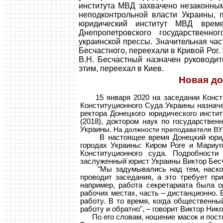
института МВД захвачено незаконн
неподконтрольной власти Украины, 
юридический институт МВД време
Днепропетровского государственного
украинской прессы. Значительная час
Бесчастного, переехали в Кривой Рог.
В.Н. Бесчастный назначен руководит
этим, переехал в Киев.
Новая до
15 января 2020 на заседании Констит
Конституционного Суда Украины назнач
ректора Донецкого юридического инсти
(2018), доктором наук по государстве
Украины.
На должности преподавателя ВУЗ
В настоящее время Донецкий юридиче
городах Украины: Киром Роге и Мариуп
Конституционного суда. Подробност
заслуженный юрист Украины Виктор Бес
"Мы задумывались над тем, наскольк
проводит заседания, а это требует пр
например, работа секретариата была о
рабочих местах, часть – дистанционно.
работу. В то время, когда общественны
работу и обратно", – говорит Виктор Ник
По его словам, ношение масок и посто