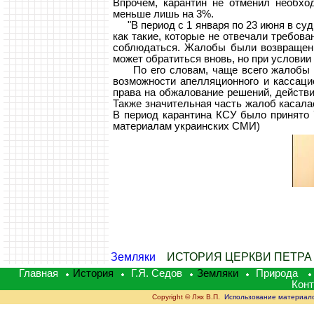
Впрочем, карантин не отменил необхо
меньше лишь на 3%.
"В период с 1 января по 23 июня в суд
как такие, которые не отвечали требов
соблюдаться. Жалобы были возвращены
может обратиться вновь, но при условии
По его словам, чаще всего жалобы кас
возможности апелляционного и кассаци
права на обжалование решений, действи
Также значительная часть жалоб касала
В период карантина КСУ было принято 
материалам украинских СМИ)
Земляки
ИСТОРИЯ ЦЕРКВИ ПЕТРА
Главная
История
Г.Я. Седов
Земляки
Природа
Кон
Copyright © Лях В.П.
Использование материалов