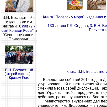
1. Книга "Поселок у моря", изданная к
В.Н. Бесчастный с
изданными им
130-летию Г.Я. Седова; 3. В.Н. Б
книгами
"Славный
Бесчастны
сын Кривой Косы"
и
"Северное сияние
Приазовья"
В.Н. Бесчастный
Книга В.Н. Бесчастног
(второй справа) в
Кривом Роге
Вследствие событий 2014 года в Д
узурпировавшей власть киевской оли
сменили места своей дислокации. Та
дел Украины, чтобы продолжать по
действия, развернувшиеся на Востоке
Министерство внутренних дел перев
университет им. Дидоренко – в горо