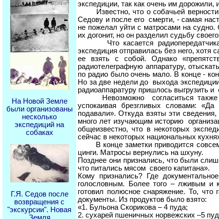
экспедиции, так как очень им дорожили, 
Известно, что о собачьей верности хо
Седову и после его смерти, - самая нас
не пожелал уйти с матросами на судно.
их догонит, но он разделил судьбу своего
Что касается радиопередатчика, а в
экспедиция отправилась без него, хотя с
ее взять с собой. Однако «препятс
радиотелеграфную аппаратуру, отыскать
по радио было очень мало. В конце - ко
Но за две недели до выхода экспедиции
радиоаппаратуру пришлось выгрузить и о
Невозможно согласиться также и с 
На Новой Земле
успокаивая брезгливых словами: «Да
были организованы
подавали». Откуда взяты эти сведения,
несколько
много лет изучающим историю организац
экспедиций на
общеизвестно, что в некоторых экспед
собаках
сейчас в некоторых национальных кухня
В конце заметки приводится совсем у
цинги. Матросы вернулись на шхуну.
Позднее они признались, что были слиш
что питались мясом своего капитана».
Кому признались? Где документальное
голословным. Более того – лживым и 
готовил полюсное снаряжение. То, что 
Г.Я. Седов после
документы. Из продуктов было взято:
возвращения с
«1. Бульона Скорикова – 4 пуда;
"экскурсии". Новая
2. сухарей пшеничных норвежских –5 пуд
Земля