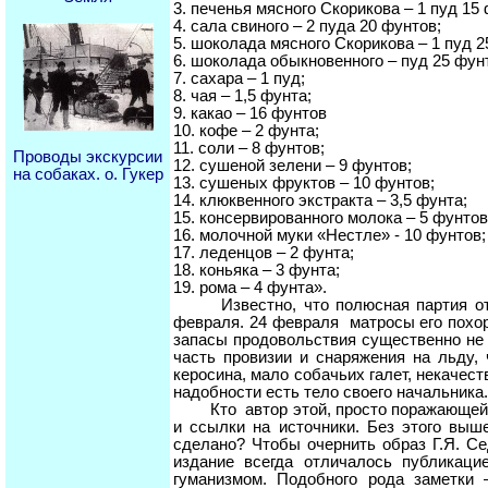
3. печенья мясного Скорикова – 1 пуд 15
4. сала свиного – 2 пуда 20 фунтов;
5. шоколада мясного Скорикова – 1 пуд 2
6. шоколада обыкновенного – пуд 25 фун
7. сахара – 1 пуд;
8. чая – 1,5 фунта;
9. какао – 16 фунтов
10. кофе – 2 фунта;
11. соли – 8 фунтов;
Проводы экскурсии
12. сушеной зелени – 9 фунтов;
на собаках. о. Гукер
13. сушеных фруктов – 10 фунтов;
14. клюквенного экстракта – 3,5 фунта;
15. консервированного молока – 5 фунтов
16. молочной муки «Нестле» - 10 фунтов;
17. леденцов – 2 фунта;
18. коньяка – 3 фунта;
19. рома – 4 фунта».
Известно, что полюсная партия отпра
февраля. 24 февраля матросы его похор
запасы продовольствия существенно не
часть провизии и снаряжения на льду,
керосина, мало собачьих галет, некачес
надобности есть тело своего начальника.
Кто автор этой, просто поражающей св
и ссылки на источники. Без этого вы
сделано? Чтобы очернить образ Г.Я. С
издание всегда отличалось публикаци
гуманизмом. Подобного рода заметки 