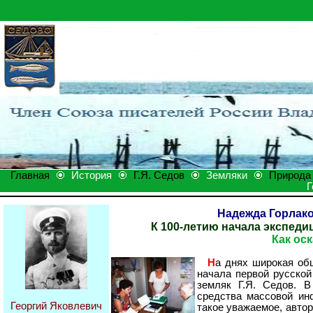
Главная
История
Г.Я. Седов
Земляки
Природа
Г
Надежда Горлак
К 100-летию начала экспеди
Как ос
Н
а днях широкая об
начала первой русской
земляк Г.Я. Седов. 
средства массовой ин
Георгий Яковлевич
такое уважаемое, автор