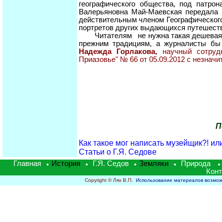
географического общества, под патрон
Валерьяновна Май-Маевская передала и
действительным членом Географического 
портретов других выдающихся путешеств
Читателям не нужна такая дешевая по
прежним традициям, а журналисты бы
Надежда Горлакова,
научный сотруд
Приазовье" № 66 от 05.09.2012 с незнач
П
Как такое мог написать музейщик?! и
Статьи о Г.Я. Седове
Главная
История
Г.Я. Седов
Земляки
Природа
Кон
Copyright © Лях В.П.
Использование материалов возможн