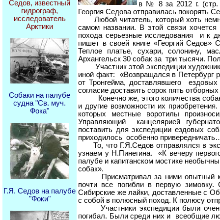
Седов, известный
в № 8 за 2012 г. (ст
гидрограф,
Георгия Седова отправилась покорять С
исследователь
Любой читатель, который хоть немного
Арктики
самом названии. В этой связи хочется
похода серьезные исследования и к дн
пишет в своей книге «Георгий Седов»
Теплое платье, сухари, солонину, ма
Архангельск 30 собак за три тысячи. По
Участник этой экспедиции художник Н.
иной факт: «Возвращался в Петербург р
от Тронгейма, доставлявшего ездовых 
согласие доставить сорок пять отборных
Собаки на палубе
Конечно же, этого количества собак д
судна "Св. муч.
и другие возможности их приобретения.
Фока"
которых местные воротилы произнос
Управляющий канцелярией губернат
поставить для экспедиции ездовых соб
приходилось особенно привередничать
То, что Г.Я.Седов отправлялся в экс
узнаем у Н.Пинегина. «К вечеру перво
палубе и капитанском мостике необычный 
собак».
Присматривал за ними опытный каюр 
почти все погибли в первую зимовку.
Г.Я. Седов на палубе
Сибирские же лайки, доставленные с Об
"Фоки"
с собой в полюсный поход. К полюсу отпр
Участники экспедиции были очень пр
погибал. Были среди них и всеобщие лю