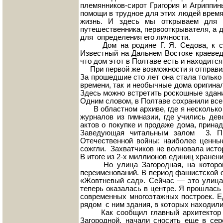
племянников-сирот Григория и Агриппи
помощи в трудное для этих людей время.
жизнь. И здесь мы открываем для с
путешественника, первооткрывателя, а д
для определения его личности.
Дом на родине Г. Я. Седова, к сожа
Известный на Дальнем Востоке краевед
что дом этот в Полтаве есть и находитс
При первой же возможности я отправилас
За прошедшие сто лет она стала только
времени, так и необычные дома оригина
Здесь можно встретить роскошные здани
Одним словом, в Полтаве сохранили все 
В областном архиве, где я несколько д
журналов из гимназии, где учились дев
актов о покупке и продаже дома, прина
Заведующая читальным залом 3. П.
Отечественной войны: наиболее ценн
сожгли. Захватчиков не волновала исто
В итоге из 2-х миллионов единиц хранени
Но улица Загородная, на которой ст
переименований. В период фашистской 
«Жовтневый сад». Сейчас — это улица 
теперь оказалась в центре. Я прошлась 
современных многоэтажных построек. Е
рядом с ним здания, в которых находили
Как сообщил главный архитектор г. 
Загородной, начали сносить еще в се