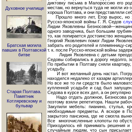
диктовку письма в Малороссию его род
местам, но вернуться туда не могли из-
Духовное училище
хороша Полтава, и они представляли себ
Прошло много лет, Егор вырос, но ж
Русско-японской войны Г. Я. Седов
слу
Лидии Яковлевны Безносовой—женщины
одного заводчика, был большим грубия
то, как попирается достоинство женщин
Георгий Яковлевич помог Лидии Яковле
Братская могила
забрать его родителей и племянницу-сир
павших в Полтавской
т. к. после Русско-японской войны заде
битве
Лидия Яковлевна с детьми преодолел
Седовы собирались в дорогу недолго, за
По прибытии в Полтаву сняли квартиру,
усадьбу.
И вот желанный день настал. Погрузил
находился недалеко от казарм артиллери
Но все же то ли средств было маловато
купленной усадьбе и сад был запущен
Старая Полтава.
Седова в курсе всех дел, а он регулярно
Памятник
Надо отдать должное, Безносова расп
Котляревскому и
поэтому взяли репетитора. Нашли рабоч
бульвар
Закупили мебель: пианино, стулья, кр
необходимые предметы. А вскоре в П
закрытого пансиона, где не смогла выне
Все многочисленные хлопоты по обустр
Приходилось ей принимать решения и
случайным людям, что сын присылает