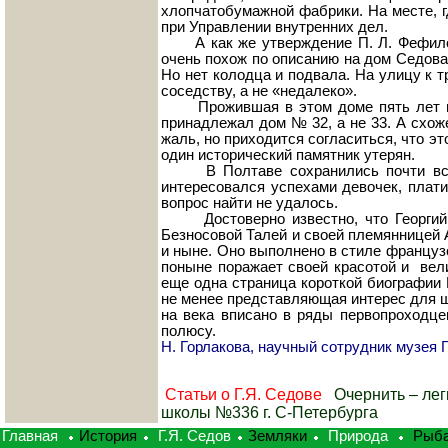
хлопчатобумажной фабрики. На месте, г
при Управлении внутренних дел.
А как же утверждение П. Л. Фефилов
очень похож по описанию на дом Седова
Но нет колодца и подвала. На улицу к 
соседству, а не «недалеко».
Прожившая в этом доме пять лет пле
принадлежал дом № 32, а не 33. А схож
жаль, но приходится согласиться, что это
один исторический памятник утерян.
В Полтаве сохранились почти все з
интересовался успехами девочек, плати
вопрос найти не удалось.
Достоверно известно, что Георгий Я
Безносовой Талей и своей племянницей 
и ныне. Оно выполнено в стиле французс
поныне поражает своей красотой и вели
еще одна страница короткой биографии Г
не менее представляющая интерес для ш
на века вписано в ряды первопроходце
полюсу.
Н. Горлакова, научный сотрудник музея Г
Статьи о Г.Я. Седове
Очернить – лег
школы №336 г. С-Петербурга
Главная
История
Г.Я. Седов
Земляки
Природа
Рыб