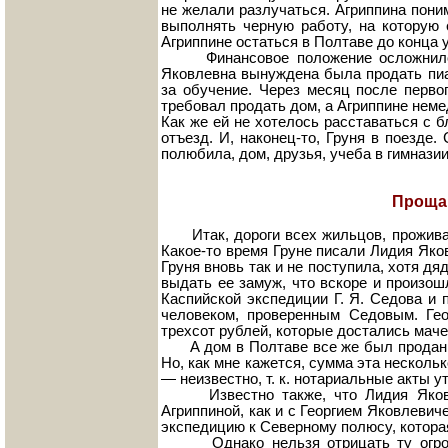
не желали разлучаться. Агриппина пони
выполнять черную работу, на которую 
Агриппине остаться в Полтаве до конца у
Финансовое положение осложнилось,
Яковлевна вынуждена была продать пиа
за обучение. Через месяц после перво
требовал продать дом, а Агриппине неме
Как же ей не хотелось расставаться с 
отъезд. И, наконец-то, Груня в поезде
полюбила, дом, друзья, учеба в гимнази
Прощай
Итак, дороги всех жильцов, проживав
Какое-то время Груне писали Лидия Яко
Груня вновь так и не поступила, хотя дя
выдать ее замуж, что вскоре и произош
Каспийской экспедиции Г. Я. Седова и 
человеком, проверенным Седовым. Ге
трехсот рублей, которые достались маче
А дом в Полтаве все же был продан. С
Но, как мне кажется, сумма эта несколь
— неизвестно, т. к. нотариальные акты у
Известно также, что Лидия Яковлев
Агриппиной, как и с Георгием Яковлевич
экспедицию к Северному полюсу, которая
Однако нельзя отрицать ту огромну