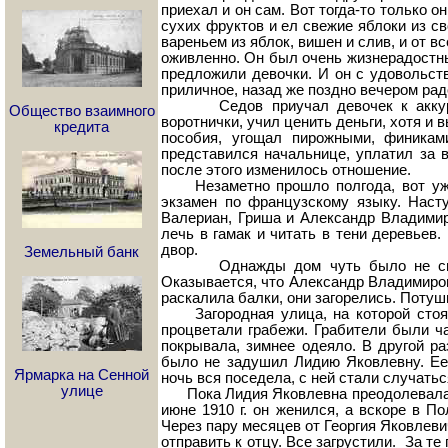
приехал и он сам. Вот тогда-то только 
сухих фруктов и ел свежие яблоки из св
вареньем из яблок, вишен и слив, и от 
оживленно. Он был очень жизнерадостный
предложили девочки. И он с удовольст
приличное, назад же поздно вечером ра
Седов приучал девочек к аккуратно
Общество взаимного
воротнички, учил ценить деньги, хотя и
кредита
пособия, угощал пирожными, финикам
представился начальнице, уплатил за в
после этого изменилось отношение.
Незаметно прошло полгода, вот уже 
экзамен по французскому языку. Наст
Валериан, Гриша и Александр Владимир
лечь в гамак и читать в тени деревьев.
двор.
Земельный банк
Однажды дом чуть было не сгорел.
Оказывается, что Александр Владимиров
раскалила балки, они загорелись. Поту
Загородная улица, на которой стоял 
процветали грабежи. Грабители были ч
покрывала, зимнее одеяло. В другой р
было не задушил Лидию Яковлевну. Ее 
Ярмарка на Сенной
ночь вся поседела, с ней стали случать
улице
Пока Лидия Яковлевна преодолевала тр
июне 1910 г. он женился, а вскоре в П
Через пару месяцев от Георгия Яковлеви
отправить к отцу. Все загрустили. За те