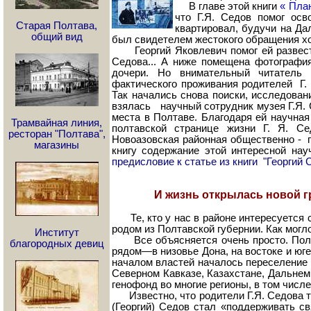
В главе этой книги
« Пла
что Г.Я. Седов помог осв
Старая Полтава,
квартировал, будучи на Дал
общий вид
был свидетелем жестокого обращения хо
Георгий Яковлевич помог ей развестис
Седова... А ниже помещена фотографи
дочери. Но внимательный читатель 
фактического проживания родителей Г. 
Так начались снова поиски, исследовани
взялась научный сотрудник музея Г.Я. 
места в Полтаве. Благодаря ей научна
Трамвайная линия,
полтавской странице жизни Г. Я. Се
ресторан "Полтава",
Новоазовская районная общественно - п
магазины
книгу содержание этой интересной на
предисловие к статье из книги "Георгий 
И жизнь открылась новой гр
Те, кто у нас в районе интересуется
родом из Полтавской губернии. Как могло
Институт
Все объясняется очень просто. Полтав
благородных девиц
рядом—в низовье Дона, на востоке и юг
началом властей началось переселение 
Северном Кавказе, Казахстане, Дальнем
генофонд во многие регионы, в том числ
Известно, что родители Г.Я. Седова
(Георгий) Седов стал «поддерживать св