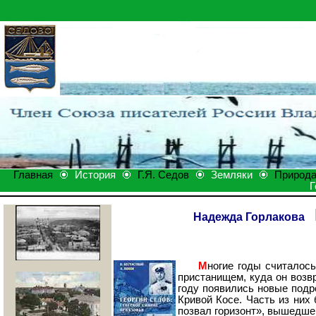
Главная
История
Г.Я. Седов
Земляки
Природ
Г
П
Надежда Горлакова
П
М
ногие годы считалось
пристанищем, куда он возв
году появились новые подр
Кривой Косе. Часть из них
позвал горизонт», вышедшей