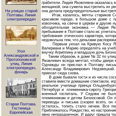
грабители. Лидия Яковлевна оказалась 
женщиной, она сумела выстрелить из ре
На улицах старой
она делала предупредительные выстрел
Полтавы. Линия
Итак, казалось, мечты стариков Сед
электропередач
красивом городе, в большом доме с п
извозчика, на свечи в церкви и другие
обходительная экономка — Лидия Яко
пребывание в Полтаве стало их угнетать
требования этического характера, кото
недовольна тем, что деньгами распоряжае
Первым уехал на Кривую Косу Яков 
Валериана и Марию определять на учеб
Угол
внучку Агриппину и младшую дочь Безнос
Александровской и
Таким образом, в доме № 32 по улице 
Протопоповской
Яковлевич всегда мечтал, чтобы двери 
улиц. Линия
Однажды он прислал в Полтаву письм
электропередач,
Александр Владимирович Недзвецкий.
фонарь
приехал сюда снова.
В доме бывали гости и из числа сосед
ставили вместе домашние спектакли, иг
реальное училище принца Ольденбургс
Петербург и племянника-сироту Григори
военный госпиталь. У Седова не был
племянникам и детям Безносовой. Он п
переводы и письма (скорее всего, он
Старая Полтава.
осталось, топить стало нечем. Все 
Гостиница
Приближалось Рождество, но настроени
Европейская
явно непраздничное. И вдруг пришла те