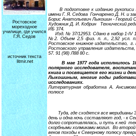
В подготовке к изданию рукописи ав
имени Г. Я. Седова Гончаренко Д. Н. и 
Борис Анатольевич Лыкошин - Георгий 
Ростовское
Художник Д. И. Кобрин Технический реда
мореходное
ИБ 374.
училище, где учился
Изд. № 37/12953. Сдано в набор 1-IV 19
Г.Я. Седов
№2. Объем 2,5 физ. п. л., 2,92 усл. п.
Ростовское книжное издательство, г. Р
Ростовского управления издательств, 
57. 91 (98) Л88 80 с.
источник текста
litmir.net
В мае 1977 года исполнилось 
полярного исследователя, воспитан
книга и посвящается его жизни и де
Лыкошиным, многие годы работавш
исследованиях.
Литературная обработка А. Ансимова
полюсе
Туда, где сходятся все меридианы З
день и одна ночь составляют год, - к 
долго сопротивлялась, и путь к ней те
скорбными холмиками могил. Во второй 
веков походы к Северному полюсу превр