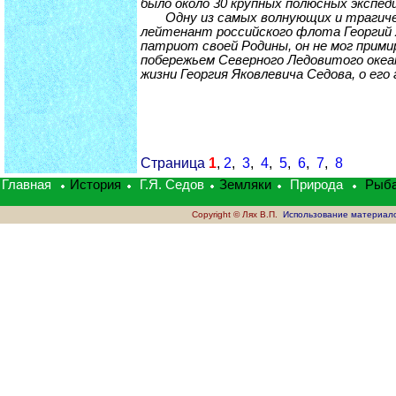
было около 30 крупных полюсных экспед
Одну из самых волнующих и трагическ
лейтенант российского флота Георгий 
патриот своей Родины, он не мог прим
побережьем Северного Ледовитого океан
жизни Георгия Яковлевича Седова, о его
Страница
1
,
2
,
3
,
4
,
5
,
6
,
7
,
8
Главная
История
Г.Я. Седов
Земляки
Природа
Рыб
Copyright © Лях В.П.
Использование материалов