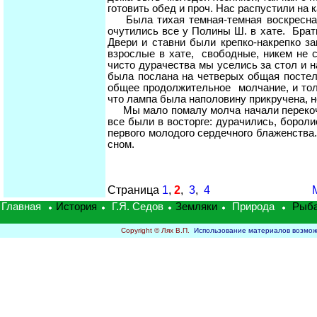
готовить обед и проч. Нас распустили на 
Была тихая темная-темная воскресная н
очутились все у Полины Ш. в хате. Брат
Двери и ставни были крепко-накрепко з
взрослые в хате, свободные, никем не 
чисто дурачества мы уселись за стол и 
была послана на четверых общая постел
общее продолжительное молчание, и тол
что лампа была наполовину прикручена, н
Мы мало помалу молча начали перекочев
все были в восторге: дурачились, бороли
первого молодого сердечного блаженства.
сном.
Страница
1
,
2
,
3
,
4
Главная
История
Г.Я. Седов
Земляки
Природа
Рыб
Copyright © Лях В.П.
Использование материалов возможно