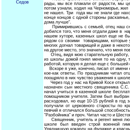
Седов
рады, мы все плакали от радости, мы ц
потом узнали, ходил на Черноморье, жил в
не нашел. Три года мы не знали где нахо
конце концов с одной стороны раскаянье, 
дома лучше".
Примирившись с семьей, отец наш снов
добился того, что меня отдали даже в на
нашем хуторе, казенных школ еще не бы
рядом со своими товарищами, которые у
многих догнал товарищей и даже в некот
на другое место, это значило, что меня п
Отец, видя мою старательную работу, ус
из школы домой гонял меня то на одну, 
работой, которую я делал еще с большей о
Вскоре я уже, конечно, писал от имени 
кое-как ответы. По праздникам читал о
поощряло в них чувство уважения к школе
Через год у нас на Кривой Косе открыл
назначен сын местного священника С.С
начал учиться в казенной школе беспла
помощником учителя. Затем был выбран в
расходовал, но еще 10-15 рублей в год
получали от церковного старосты по кр
певчий я отличался большой способностью
"Разбойника" и проч. Читал часто и Шест
Священник, учитель и регент меня люби
школе был введен строй военной гим
Урядницкую кокарду на фуражке и красн