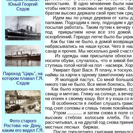
милостыню. В одно мгновение были нам 
Юный Георгий
чтобы никто из знакомых не видел нас. Ве
Седов
братом высоко держали свой престиж сре
Идем мы по улице деревни от хаты до 
палками. Подходим к окну, подходим к дру
посылая работать. Таким путем к вечеру
под прикрытием ночи все это домой. 
оскорблений. Гораздо легче было бы украс
Как бы там не было, а домой возвращал
набрасывались на наши куски. Чего в на
сахар и прочее. Мы несколько дней счаст
Из одежды нам присылали обноски от 
носили обуви, случалось, что и зимой бег
ступишь голой ногой на пол - насморк. Хо
Умирает брат Вася. Я плачу, я тоскую. 
Пароход "Царь", на
наймы за харчи к одному зажиточному каза
котором плавал Г.Я.
Я молодой пастух. Со мной большой би
Седов
никого там не было. Все меня боялись. В
Как было хорошо на зеленой травке, сре
свищу и мечтаю. Гляжу на солнце, а вече
на огонек к своему кошу. Вот я у коша с
В особенности я любил слушать грамотн
под сноп соломы и спишь тихим покойным 
Утром ............ и затем снова в пол
высоких стеблях колосьев хлеба. По
Фото старого
рассчитывал, а на другой год снова прин
Ростова -на- Дону,
местных лесных биржах.
каким его видел Г.Я.
После трехлетнего скитания вернулся 