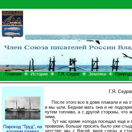
Главная
История
Г.Я. Седов
Земляки
Природ
Г
Г.Я. Седо
После этого все в доме плакали и на э
и мы шли. Бедная мать она и не подозре
путем топливо, а с другой стороны, что 
зима.
Тут нас кроме холода посещал еще и гол
провизии, больше просить было уже стыд
Пароход "Труд", на
детстве: мы с Васей, видя слезы и ст
котором плавал