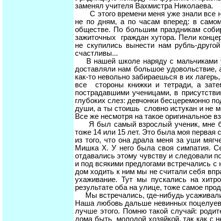
заменял учителя Вахмистра Николаева.
С этого времени меня уже знали все не 
не по дням, а по часам вперед: в само
обществе. По большим праздникам собир
зажиточных граждан хутора. Пели концер
не скупились вынести нам рубль-друго
счастливы...
В нашей школе наряду с мальчиками уч
доставляли нам большое удовольствие, а
как-то невольно забираешься в их лагерь,
все стороны книжки и тетради, а зате
пострадавшими ученицами, в присутств
глубоких слез: девчонки бесцеремонно под
души, а ты стоишь словно истукан и не м
Все же несмотря на такое оригинальное в
Я был самый взрослый ученик, мне был
тоже 14 или 15 лет. Это была моя первая 
из того, что она драла меня за уши мяг
Мишка X. У него была своя симпатия. С
отдавались этому чувству и следовали п
и под всякими предлогами встречались с 
дом ходить к ним мы не считали себя впра
ухаживание. Тут мы пускались на хитро
результате оба на улице, тоже самое про
Мы встречались, где-нибудь усаживались
Наша любовь дальше невинных поцелуев, 
лучше этого. Помню такой случай: родит
дома быть молодой хозяйкой, так как с 