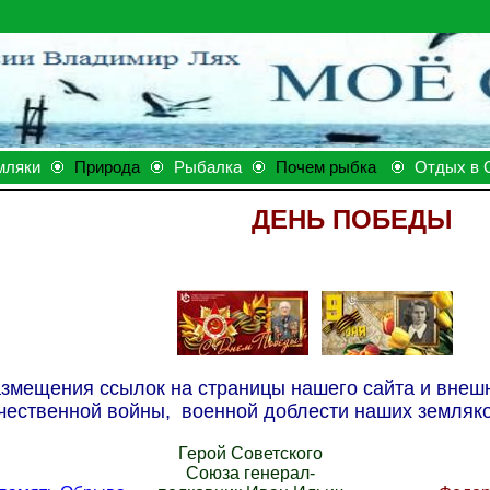
мляки
Природа
Рыбалка
Почем рыбка
Отдых в 
ДЕНЬ ПОБЕДЫ
азмещения ссылок на страницы нашего сайта и внеш
чественной войны, военной доблести наших земляк
Герой Советского
Союза генерал-