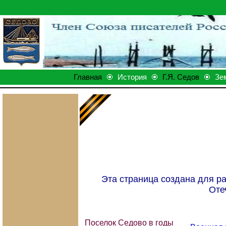
Главная
История
Г.Я. Седов
Зе
Эта страница создана для р
Оте
Поселок Седово в годы