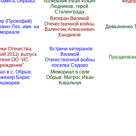
память Обрыва
полковник Иван Ильич
Федор
Людников, герой
Сталинграда
Ветеран Великой
р (Прокофий)
Отечественной войны
ович Лях, имя на
Демьяненко 
Валентин Алексеевич
мориале
Хандюков
ки Отечества.
Встречи ветеранов
ий 2011г выпуск
Великой
Празднован
теня ОО "ИС
Отечественной войны
зрождение"
поселка Седово
л в с. Обрыв.
Мемориал в селе
нженер Борис
Обрыв. Матрос Иван
ишмарев
Ковальчук