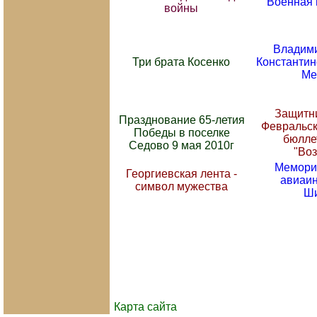
Военная 
войны
Владими
Три брата Косенко
Константин
Ме
Защитни
Празднование 65-летия
Февральск
Победы в поселке
бюлле
Седово 9 мая 2010г
"Во
Мемориа
Георгиевская лента -
авиаи
символ мужества
Ш
Карта сайта