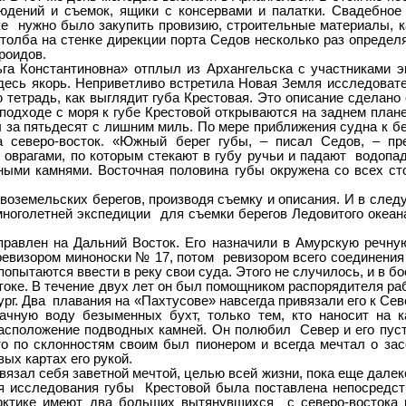
юдений и съемок, ящики с консервами и палатки. Свадебное
ске нужно было закупить провизию, строительные материалы, 
 столба на стенке дирекции порта Седов несколько раз опреде
роидов.
нстантиновна» отплыл из Архангельска с участниками экс
десь якорь. Неприветливо встретила Новая Земля исследовате
тетрадь, как выглядит губа Крестовая. Это описание сделано 
ри подходе с моря к губе Крестовой открываются на заднем пл
ны за пятьдесят с лишним миль. По мере приближения судна к 
северо-восток. «Южный берег губы, – писал Седов, – пр
врагами, по которым стекают в губу ручьи и падают водопады
ми камнями. Восточная половина губы окружена со всех ст
земельских берегов, производя съемку и описания. И в следу
 многолетней экспедиции для съемки берегов Ледовитого океа
авлен на Дальний Восток. Его назначили в Амурскую речн
ревизором миноноски № 17, потом ревизором всего соединения
попытаются ввести в реку свои суда. Этого не случилось, и в б
. В течение двух лет он был помощником распорядителя работ
ург. Два плавания на «Пахтусове» навсегда привязали его к Се
чную воду безыменных бухт, только тем, кто наносит на ка
расположение подводных камней. Он полюбил Север и его пуст
то по склонностям своим был пионером и всегда мечтал о зас
ых картах его рукой.
ал себя заветной мечтой, целью всей жизни, пока еще далекой
я исследования губы Крестовой была поставлена непосредстве
рктике имеют два больших вытянувшихся с северо-востока 