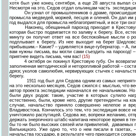
хотя был уже конец сентября, а еще 28 августа выпал с
Несмотря на это, Седов отдал ольгинцам часть экспедици
Он узнал от промышленников о драме, происшедшей в п
промысла медведей, моржей, песцов и оленей. Он дал им 
год выдался для промысла неблагоприятный, и все три охотн
Наконец, обещанный пароход приходит в Крестовую губ
которая быстро подвигается по заливу к берегу. Все, ес
минуту он получит ответ на все беспокойные мысли о р
подплывает к берегу. Из нее выходит на берег Шидловск
прибывшим.– Какие? – удивляется вице-губернатор. – А, п
вам нужны письма, вы могли сами съездить на пароход! –
приятнее видеть письма, чем вас!
(15)
4 октября он покинул Крестовую губу. Он возвратился 
заполненная методической и неторопливой работой – сост
дрязг, уколов самолюбия, нервирующих стычек с начальст
берегу.
1911 год был для Седова одним из самых неприятных в 
на это несколько месяцев, Седов сжился с мыслью, что ве
автор проекта экспедиции назначался ее начальником. Н
были двух родов: такие, участие в которых сулило наг
естественно, были, кроме него, другие претенденты на к
случае, начальство приняло совершенно нелепое и вре
Владивостока. Кончилось это тем, что экспедиция вовсе не
уничтожило распутицей. Седова же, вопреки желанию, отп
держать энергичного штабс-капитана некоторое время в т
бы то ни было высоких связей или привилегий, даваемых 
Вилькицкого. Уже одно то, что о нем писали в газетах
начальства государю, в результате чего приходится сопро