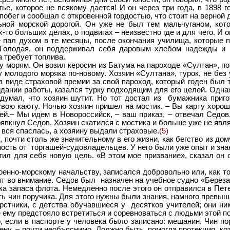
тье, которое не всякому дается! И он через три года, в 1898
обег и сообщал с откровенной гордостью, что стоит на верной 
морской дорогой. Он уже не был тем мальчуганом, котор
то больших делах, о подвигах – неизвестно где и для чего. И 
е пал духом в те месяцы, после окончания училища, которые 
 Голодая, он поддерживал себя даровым хлебом надежды и 
а требует топлива.
рям. Он возил керосин из Батума на пароходе «Султан», потре
у молодого моряка по-новому. Хозяин «Султана», турок, не б
в виде страховой премии за свой пароход, который годен был
идании работы, казался турку подходящим для его целей. Одна
одумал, что хозяин шутит. Но тот достал из бумажника приг
вою каюту. Ночью хозяин пришел на мостик. – Вы карту хорошо 
ей.– Мы идем в Новороссийск, – ваш приказ, – отвечал Седов
 рявкнул Седов. Хозяин скатился с мостика и больше уже не явл
 вся спаслась, а хозяину выдали страховые.
(5)
чти столь же значительному в его жизни, как бегство из дому.
ость от торгашей-судовладельцев. У него были уже опыт и знан
тил для себя новую цель. «В этом мое призвание», сказал он 
о-морскому начальству, записался добровольно или, как тогд
т во внимание. Седов был назначен на учебное судно «Береза
ка запаса флота. Немедленно после этого он отправился в Пет
ть чин поручика. Для этого нужны были знания, намного превыш
стники, с детства обучавшиеся у десятков учителей; они нико
ему предстояло встретиться и соревноваться с людьми этой по
и в паспорте у человека было записано: мещанин. Чин пор
ену, – почти необъяснимо. Должно быть, помогла протекция, ко