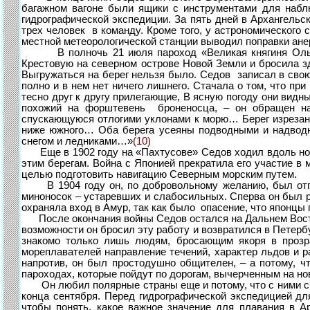
багажном вагоне были ящики с инструментами для набл
гидрографической экспедиции. За пять дней в Архангель
трех человек в команду. Кроме того, у астрономического
местной метеорологической станции выводил поправки ане
В полночь 21 июля пароход «Великая княгиня Ольга Ко
Крестовую на северном острове Новой Земли и бросила з
Выгружаться на берег нельзя было. Седов записал в свою 
полно и в нем нет ничего лишнего. Стачала о том, что п
тесно друг к другу прилегающие, В ясную погоду они вид
похожий на форштевень броненосца, – он обращен на 
спускающуюся отлогими уклонами к морю… Берег изрезан о
ниже южного… Оба берега усеяны подводными и надводны
снегом и ледниками…»
(10)
Еще в 1902 году на «Пахтусове» Седов ходил вдоль ново
этим берегам. Война с Японией прекратила его участие в
целью подготовить навигацию Северным морским путем.
В 1904 году он, по добровольному желанию, был отпр
миноносок – устаревших и слабосильных. Сперва он был 
охраняла вход в Амур, так как было опасение, что японцы 
После окончания войны Седов остался на Дальнем Востоке
возможности он бросил эту работу и возвратился в Петерб
знакомо только лишь людям, бросающим якоря в прозра
мореплавателей направление течений, характер льдов и 
напротив, он был простодушно общителен, – а потому, ч
пароходах, которые пойдут по дорогам, вычерченным на нов
Он любил полярные страны еще и потому, что с ними связ
конца сентября. Перед гидрографической экспедицией дл
чтобы понять, какое важное значение для плавания в А