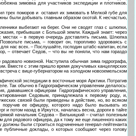
избежна зимовка для участников экспедиции и плотников.
трех поморов и оставил их зимовать в Мелкой губе для
лжны были добывать главным образом охотой. К несчастью,
ники выбегают на берег. Они не сводят глаз с шлюпки,
я оказия, прибывшая с Большой земли. Каждый знает: через
их местах – в первую очередь доставлять письма. Шлюпка
Позвольте письма, – говорит он, торопливо здороваясь с
 для нас всех. – Послушайте, господин штабс-капитан, если
р, – отвечает Седов, – что вы не поняли, что нам гораздо
 радовало новизной. Наступила обычная зима гидрографа,
ции. Вместе с этим пришло время докучливых канцелярских
 встреча с вице-губернатором на холодном новоземельском
ической экспедиции в восточные моря Арктики. Потратив
деле. Так обычно в Гидрографическом управлении делалось:
ния, дававшиеся офицерам Гидрографического управления,
ектированная Седовым, принадлежала к первому роду, и,
ужеских связей были приведены в действие, но, во всяком
, поручив ее офицеру, которого надо было вызывать из
г и потом назад в Иркутск, началась весна, дороги в тайге
 Прямой начальник Седова – Вилькицкий – считал полезным
 для рядового офицера, да к тому же еще лишенного каких
му должны были строиться подчиненные генерал-лейтенанта
ще публичные доклады, о которых сообщают через голову