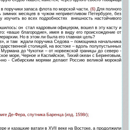
в поручики запаса флота по морской части.
(6)
Для полного
ь зимних месяцев в чужом неприветливом Петербурге, без
му изучить во всех подробностях внешность настойчивого
шилось: он стал кадровым офицером, вошел в эту касту и
го: «ваше благородие», имея в виду его происхождение от
ерархии. Но в этом ли была его главная цель?
в», и там ждали поручика Седова – помощника начальника
ударственной столицей, на востоке – вдоль полупустынных
т Мурмана до Чукотки – от норвежской границы до северо -
кое море, Черное и Каспийское, Тихий океан с Беринговым,
чно - Сибирским морями делают Россию великой морокой
Де-Фера, спутника Баренца (изд. 1598г);
ре и казацкие ватаги в XVII веке на Востоке, а продолжили