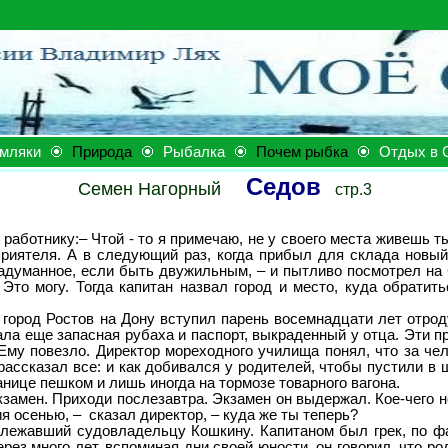
мляки
Природа
Рыбалка
Почем рыбка
Отдых в 
Седов
Семен Нагорный
стр.3
аботнику:– Чтой - то я примечаю, не у своего места живешь ты
риятеля. А в следующий раз, когда прибыл для склада новый г
адуманное, если быть двужильным, – и пытливо посмотрел на 
 Это могу. Тогда капитан назвал город и место, куда обратит
од Ростов на Дону вступил парень восемнадцати лет отроду.
жала еще запасная рубаха и паспорт, выкраденный у отца. Эти 
му повезло. Директор мореходного училища понял, что за чело
ассказал все: и как добивался у родителей, чтобы пустили в шк
анице пешком и лишь иногда на тормозе товарного вагона.
мен. Приходи послезавтра. Экзамен он выдержал. Кое-чего не 
ия осенью, – сказал директор, – куда же ты теперь?
жавший судовладельцу Кошкину. Капитаном был грек, по фам
рез много лет, вспоминая дни своей юности, он говорил, что р