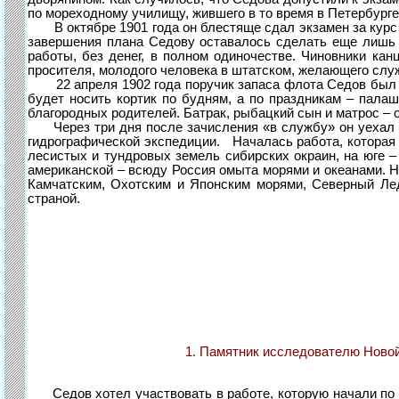
по мореходному училищу, жившего в то время в Петербурге
В октябре 1901 года он блестяще сдал экзамен за курс м
завершения плана Седову оставалось сделать еще лишь 
работы, без денег, в полном одиночестве. Чиновники ка
просителя, молодого человека в штатском, желающего служ
22 апреля 1902 года поручик запаса флота Седов был «
будет носить кортик по будням, а по праздникам – палаш
благородных родителей. Батрак, рыбацкий сын и матрос – 
Через три дня после зачисления «в службу» он уехал и
гидрографической экспедиции. Началась работа, которая 
лесистых и тундровых земель сибирских окраин, на юге – 
американской – всюду Россия омыта морями и океанами. Не
Камчатским, Охотским и Японским морями, Северный Ле
страной.
1. Памятник исследователю Новой Земли 
Седов хотел участвовать в работе, которую начали по 