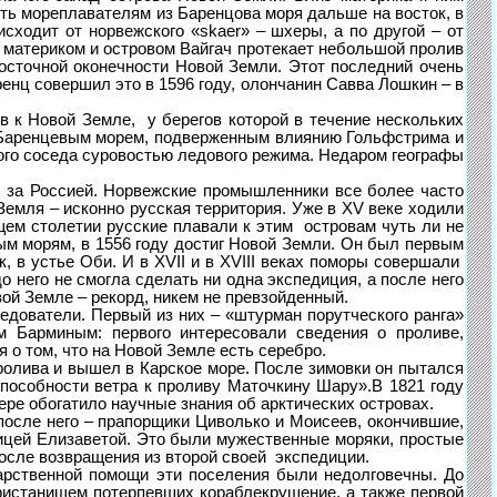
уть мореплавателям из Баренцова моря дальше на восток, в
ходит от норвежского «skaer» – шхеры, а по другой – от
у материком и островом Вайгач протекает небольшой пролив
восточной оконечности Новой Земли. Этот последний очень
енц совершил это в 1596 году, олончанин Савва Лошкин – в
к Новой Земле, у берегов которой в течение нескольких
ся Баренцевым морем, подверженным влиянию Гольфстрима и
дного соседа суровостью ледового режима. Недаром географы
за Россией. Норвежские промышленники все более часто
емля – исконно русская территория. Уже в XV веке ходили
ем столетии русские плавали к этим островам чуть ли не
ым морям, в 1556 году достиг Новой Земли. Он был первым
, в устье Оби. И в XVII и в XVIII веках поморы совершали
о него не смогла сделать ни одна экспедиция, а после него
ой Земле – рекорд, никем не превзойденный.
дователи. Первый из них – «штурман порутческого ранга»
м Барминым: первого интересовали сведения о проливе,
 о том, что на Новой Земле есть серебро.
олива и вышел в Карское море. После зимовки он пытался
способности ветра к проливу Маточкину Шару».В 1821 году
ре обогатило научные знания об арктических островах.
осле него – прапорщики Циволько и Моисеев, окончившие,
ицей Елизаветой. Это были мужественные моряки, простые
после возвращения из второй своей экспедиции.
рственной помощи эти поселения были недолговечны. До
ристанищем потерпевших кораблекрушение, а также первой