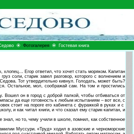
Седово
Фотогалерея
Гостевая книга
, хлопец… Егор ответил, что хочет стать моряком. Капитан
руз соли, старик завел разговор, которого с волнением и
Седова. Тот утвердительно кивнул. Голодать, может быть?
ься. Остальное, мол, соображай сам. На том и простились
 Вошел он в город с доброй палкой, чтобы отбиваться от
припасы да еще готовность к любым испытаниям – вот все, с
век стоит на пороге его кабинета с фуражкой в руках и с
олу, и как читал книги, и что сказал ему старик-капитан, и
знал, но то, чему учили в школе, помнил, как собственное
илии Муссури. «Труд» ходил в азовские и черноморские
одился под счастливой звездой. Работать летом матросом, а