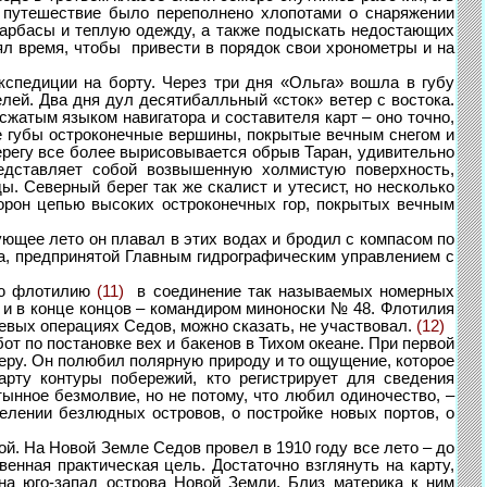
 путешествие было переполнено хлопотами о снаряжении
карбасы и теплую одежду, а также подыскать недостающих
лял время, чтобы привести в порядок свои хронометры и на
педиции на борту. Через три дня «Ольга» вошла в губу
лей. Два дня дул десятибалльный «сток» ветер с востока.
сжатым языком навигатора и составителя карт – оно точно,
ане губы остроконечные вершины, покрытые вечным снегом и
берегу все более вырисовывается обрыв Таран, удивительно
едставляет собой возвышенную холмистую поверхность,
. Северный берег так же скалист и утесист, но несколько
орон цепью высоких остроконечных гор, покрытых вечным
ющее лето он плавал в этих водах и бродил с компасом по
на, предпринятой Главным гидрографическим управлением с
ую флотилию
(11)
в соединение так называемых номерных
 и в конце концов – командиром миноноски № 48. Флотилия
оевых операциях Седов, можно сказать, не участвовал.
(12)
 по постановке вех и бакенов в Тихом океане. При первой
веру. Он полюбил полярную природу и то ощущение, которое
рту контуры побережий, кто регистрирует для сведения
ынное безмолвие, но не потому, что любил одиночество, –
елении безлюдных островов, о постройке новых портов, о
. На Новой Земле Седов провел в 1910 году все лето – до
нная практическая цель. Достаточно взглянуть на карту,
на юго-запад острова Новой Земли. Близ материка к ним