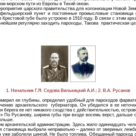
м морском пути из Европы в Тихий океан.
оприятия царского правительства для колонизации Новой Зем
 фельдшерский пункт и постоянные промысловые становища н
 Крестовой губе было устроено в 1910 году. В связи с этим ар
ьнейшем регулярно заходить пароходы. Такова практическая це
1. Начальник Г.Я. Седова Вилькицкий А.И.; 2. В.А. Русанов
змерил ее глубины, определил удобный для пароходов фарватер
чению архангельского губернатора. Он убедился в ее неточно
ии берега ее нет никакого сходства с действительностью, остро
 По Русанову, ширина губы при входе восемь верст, дальше о
больше.
хангельской администрации. Здесь жило одиннадцать челове
я становища выбрали неправильно – далеко от звериных лежби
ро уже заболели цингой. Не было топлива. Обещанный пароход 