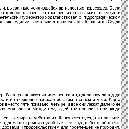
ли, вызванные усилившейся активностью норвежцев. Была
а южном острове, состоявшие из нескольких ненецких и
хангельский губернатор ходатайствовал о гидрографическом
ль экспедиции, в которую отправился штабс-капитан Седов
. В его распоряжении имелась карта, сделанная за год до
сти и откровенно написал об этом в своем отчете. Карта
вов вместо пяти показано четыре, и все они лежат далеко не
на суживается. Между тем, в действительности, при входе
к – четыре семейства из Шенкурского уезда и плотники,
щ, дома построили неудобные – их трудно было обогреть.
с дровами и продовольствием для поселенцев не приходил,