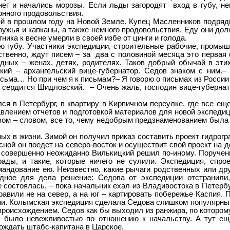
нег и начались морозы. Если льды загородят вход в губу, не
онного продовольствия.
рошлом году на Новой Земле. Купец Масленников подрядил 
ружья и капканы, а также немного продовольствия. Еду они до
ика к весне умерли в своей избе от цинги и голода.
у. Участники экспедиции, строительные рабочие, промышлен
тественно, ждут писем – за два с половиной месяца это перва
одных – женах, детях, родителях. Таков добрый обычай в эт
ий – архангельский вице-губернатор. Седов знаком с ним.– 
исьма… Но при чем я к письмам?– Я говорю о письмах из России
 сердится Шидловский. – Очень жаль, господин вице-губернато
в Петербург, в квартиру в Кирпичном переулке, где все еще
авлением отчетов и подготовкой материалов для новой экспеди
вом – словом, все то, чему недобрым предзнаменованием была
жизни. Зимой он получил приказ составить проект гидрограф
сной он поедет на северо-восток и осуществит свой проект на 
о совершенно неожиданно Вилькицкий решил по-иному. Поруче
рады, и такие, которые ничего не сулили. Экспедиция, спро
омандование ею. Неизвестно, какие рычаги родственных или др
дное для дела решение: Седова от экспедиции отстранили
 состоялась, – пока начальник ехал из Владивостока в Петербур
равили не на север, а на юг – картировать побережье Каспия.
ени. Колымская экспедиция сделала Седова слишком популярным
происхождением. Седов как бы выходил из ранжира, по которо
, – было невежливостью по отношению к начальству. А тут е
вождать штабс-капитана в Царское.