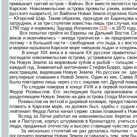
примыкает третий остров – Вайгач. Все вместе является п
Карское. Новоземельские острова промыты узким, извили
русского «шарить»), от Вайгача Новая Земля отделена бо
– Югорский Шар. Таким образом, проходов из Баренцова м
затруднен, и за три столетия известны лишь три случая, 
1760 году и норвежец Эдуард Иоганнесен
(13)
– в 1870 году.
Все попытки пройти из Европы на Дальний Восток Север
веков и оканчивались – иногда трагически – их предприя
потому – в большей части – свободным ото льда, а с вост
и моряки называли Карское море «мешком льда» и «ледян
В конце XIX века и в начале XX русское правительств
посещали новоземельские острова, устраивали здесь свои
На Новую Землю за моржовым зубом и рыбой – гольцом –
каждый год. Знаменитый англичанин Стефан Борро, один и
иностранцем, видевшим Новую Землю. Но русских он здесь
регулярные плавания к Новой Земле. Один из них, Савва Л
было повторено лишь через сто с лишним лет. Другой помо
По следам поморов в конце XVIII и в первой половине 
Федор Розмыслов. Его экспедиция была организована а
разделяющем Новую Землю на два острова (тогда Маточкина
Розмыслов на ветхой и дырявой кочмаре, предоставленн
плавать в Карском море, но должен был, «дабы с худым 
лейтенант Федор Литке начал серию своих плаваний к Ново
Вслед за Литке работал на новоземельских берегах отв
как и Пахтусов, корпус штурманов в Кронштадте, учитьс
люди, преданные отечеству и высоко ставящие чувство дол
За несколько столетий не раз делались попытки – нен
последнего времени Новая Земля оставалась тем, чем бы