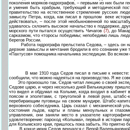
поколения моряков-гидрографов, – первыми из них были г
и умения быть храбрым, требующий и методической посте
правительство на естественное стремление русских люд
замыслу Петра, когда, как писал в прошлом веке истори
действовать», – после этой необыкновенной по масштаб
удавалось склонить высокое начальство к поддержке, друг
морского пути пытался осуществить Чичагов
(7)
, до Мака
сарказмом, что «торосы победимы; непобедимо лишь люд
берегов России.
Работа гидрографа прельстила Седова, – здесь он надея
дерзкие замыслы и мечтания бродили в его сознании уже т
«Пахтусов» помощника начальника экспедиции. Во всяком 
В мае 1910 года Седов писал в письме к невесте
сообщили, что можно надеяться на производство. Я же со
Это произошло так. Седов читал лекцию о своей экспеди
Седове царю, и через несколько дней Вилькицкому пришло
что видел и обдумал на Колыме, когда входил в кабинет 
поясом и эполетами, с треуголкой в левой руке, штабс
перебирающим пуговицы на своем мундире. Штабс-капита
верховного собеседника. Царь сказал с механической ул
состояния льдов, карты и планы мензульных и глазом
управления, они заняли место в указателе картографич
удовлетворение: пароход «Колыма», первый в истории па
для Колымского края, пришлось пока забыть. Но приятно б
В конце июня Седов венчался с Верой Валерьяновной. В 