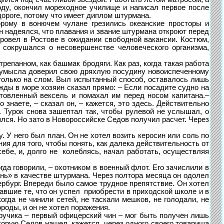
 году, окончил мореходное училище и написал первое после
дороге, потому что имеет диплом штурмана.
ому в вонючем чулане грезились океанские просторы и
он надеялся, что плавания и звание штурмана откроют перед
провел в Ростове в ожидании свободной вакансии. Костюм,
сокрушался о несовершенстве человеческого организма,
панном, как башмак бродяги. Как раз, когда такая работа
ез умысла доверил свою дряхлую посудину новоиспеченному
 только на слом. Выл испытанный способ, оставалось лишь
жды в море хозяин сказал прямо: – Если посадите судно на
отовленный вексель и помахал им перед носом капитана.–
знаете, – сказал он, – кажется, это здесь. Действительно
. Турок снова зашептал так, чтобы рулевой не услышал, о
ялся. Но зато в Новороссийске Седов получил расчет. Через
 У него был план. Он не хотел возить керосин или соль по
ия для того, чтобы понять, как далека действительность от
себе, и, долго не колеблясь, начал работать, осуществляя
а говорили, – охотником в военный флот. Его зачислили в
нь» в качестве штурмана. Через полтора месяца он одолел
ербург. Впереди было самое трудное препятствие. Он хотел
авшие те, что он успел приобрести в приходской школе и в
гда не чинили сетей, не таскали мешков, не голодали, не
роды, и он не хотел поражения.
учика – первый офицерский чин – мог быть получен лишь
торую Седов нашел, кажется, через одного своего товарища