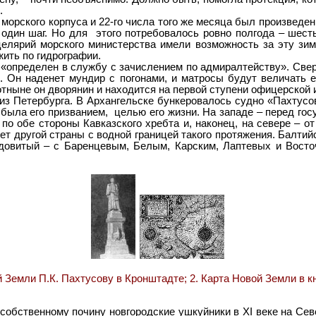
.
орского корпуса и 22-го числа того же месяца был произведен 
один шаг. Но для этого потребовалось ровно полгода – шест
нцелярий морского министерства имели возможность за эту зи
ить по гидрографии.
определен в службу с зачислением по адмиралтейству». Свер
. Он наденет мундир с погонами, и матросы будут величать е
отныне он дворянин и находится на первой ступени офицерской и
з Петербурга. В Архангельске бункеровалось судно «Пахтусо
была его призванием, целью его жизни. На западе – перед гос
по обе стороны Кавказского хребта и, наконец, на севере – о
т другой страны с водной границей такого протяжения. Балтийс
довитый – с Баренцевым, Белым, Карским, Лаптевых и Восто
П.К. Пахтусову в Кронштадте; 2. Карта Новой Земли в книге 
собственному почину новгородские ушкуйники в XI веке на Севе