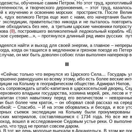
еодезисты, обученные самим Петром. Но этот труд, кропотливы
пенности, и творческого дерзновения, – этот труд, казалось
ей к изучению и освоению морских пространств. После Велик
к, «дух великого Петра еще жил с нами, его начертания были
у экспедиции, правительство никогда и не пыталось повтори
ие обходились без нее, а третьим царские чиновники попросту
рова
(8)
, построившего великолепный ледокольный корабль «Е
ское суеверие…», – протянулся длинный ряд имен русских пу
лся найти и выход для своей энергии, а главное – непрерывн
огда, когда он тащился в медленном и грязном поезде из Петер
случае, он мог быть доволен собою: план выполнен наперекор
III
: «Сейчас только что вернулся из Царского Села… Государь 
вершенно равнодушен ко всему этому, ибо есть более веские 
ции на Колыму в географическом обществе. Адмирал Нилов, бл
сь сопровождать штабс-капитана в царскосельский дворец. Сед
верховного владыки государства, хозяина морей, рек, лесов и
-капитан стоял навытяжку перед его величеством – невзрачн
н был более чем краток, – он оборвал свой рассказ на сере
ыбкой: – Спасибо. – И на этом оборвались и беседа, и все у
ерных съемок экспедиции на Колыму были пронумерованы а
еских материалов, составлявшемся с 1734 года. Но все же 
роход, вошел в исследованное Седовым устье реки. О выполн
ыло, что труд не пропал совсем даром.
тот же день молодые выехали в Архангельск. В этом же поезд