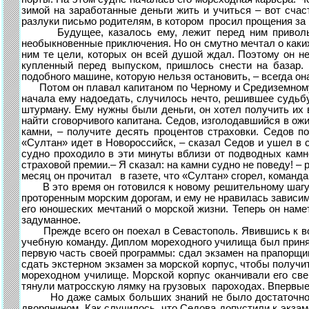
зимой на заработанные деньги жить и учиться – вот счас
разлуки письмо родителям, в котором просил прощения за п
Будущее, казалось ему, лежит перед ним привольной 
необыкновенные приключения. Но он смутно мечтал о каких-
ним те цели, которых он всей душой ждал. Поэтому он н
купленный перед выпуском, пришлось снести на базар.
подобного машине, которую нельзя остановить, – всегда он
Потом он плавал капитаном по Черному и Средиземному мо
начала ему надоедать, случилось нечто, решившее судьб
штурману. Ему нужны были деньги, он хотел получить их 
найти сговорчивого капитана. Седов, изголодавшийся в ож
камни, – получите десять процентов страховки. Седов п
«Султан» идет в Новороссийск, – сказал Седов и ушел в с
судно проходило в эти минуты вблизи от подводных камн
страховой премии.– Я сказал: на камни судно не поведу! –
месяц он прочитал в газете, что «Султан» сгорел, команда
В это время он готовился к новому решительному шагу, по
проторенным морским дорогам, и ему не нравилась зависим
его юношеских мечтаний о морской жизни. Теперь он наме
задуманное.
Прежде всего он поехал в Севастополь. Явившись к военн
учебную команду. Диплом мореходного училища был приня
первую часть своей программы: сдал экзамен на прапорщи
сдать экстерном экзамен за морской корпус, чтобы получи
мореходном училище. Морской корпус оканчивали его свер
тянули матросскую лямку на грузовых пароходах. Впервые 
Но даже самых больших знаний не было достаточно, есл
дворянином. Как случилось, что Седова допустили к экзам