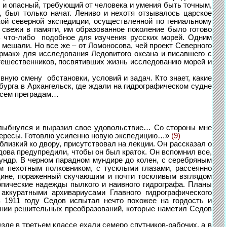
й и опасный, требующий от человека и умения быть точным,
, был только начат. Лениво и нехотя отзывалось царское
ой северной экспедиции, осуществленной по гениальному
 свежи в памяти, им образованное поколение было готово
ть что-либо подобное для изучения русских морей. Одним
 мешали. Но все же – от Ломоносова, чей проект Северного
рмак» для исследования Ледовитого океана и писавшего с
тешественников, посвятивших жизнь исследованию морей и
ую смену обстановки, условий и задач. Кто знает, какие
бурга в Архангельск, где ждали на гидрографическом судне
 всем преградам…
улыбнулся и выразил свое удовольствие… Со стороны мне
интересы. Готовлю усиленно новую экспедицию…»
(9)
изкий ко двору, присутствовал на лекции. Он рассказал о
ова предупредили, чтобы он был краток. Он вспомнил все,
 тундр. В черном парадном мундире до колен, с серебряным
ым пехотным полковником, с тусклыми глазами, рассеянно
дине, пораженный скучающим и почти тоскливым взглядом
топические надежды пылкого и наивного гидрографа. Планы
ккуратными архивариусами Главного гидрографического
в 1911 году Седов испытал нечто похожее на гордость и
ении решительных преобразований, которые наметил Седов
е в третьем классе ехали семеро спутников-рабочих, а в