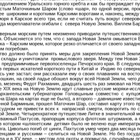
родолжением Уральского горного хребта и как бы преграждает п
стым Маточкиным Шаром (слово «шар», по одной версии, проис
лее широкими и короткими Карскими воротами и, наконец, межд
оря в Карское всего три, если не считать путь вокруг северо
когда мореплаватели огибали с севера Новую Землю. Виллем Бар
ным морским путем неизменно приводили путешественников 
тия. Объясняется это тем, что с запада Новая Земля омывает
ока – Карским морем, которое резко отличается от своего запа
ым погребом».
о должно было принять меры для закрепления Новой Земли 
 склады и уничтожали промыслового зверя. Между тем Новая З
 предприимчивые первопоселенцы Печорского края. В следующ
з первых искателей короткого пути в Китай и Индию по северн
 уже застал; они рассказали ему о своих плаваниях на восток
ошкин, на своей ладье обошел вокруг всей Новой Земли, чего д
р, мезенец Федот Рахманин, двадцать шесть раз зимовал на Нов
XIX века на Новую Землю идут славные русские моряки-иссле
рхангельским губернатором Головцыным совместно с купцо
 Шара на картах еще не было), а второго – давнишние известия
ой Барминым, прошел Маточкин Шар, составил карту этого пр
судном не привести всех к напрасной смерти, поворотить по 
й Земле. Четырехкратное путешествие Литке в значительной ме
ажный Пахтусов, прапорщик корпуса флотских штурманов, а п
я в котором «шляхетским детям» было не велено еще императр
га. Циволько погиб от цинги, Пахтусов умер через два месяца 
цами и русскими – селиться на Новой Земле. Но без госуда
ла и в XV веке, – местом для охоты и промысла, случайным п