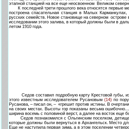
этапной станцией на все еще неосвоенном Великом северно
К последней трети прошлого века относятся первые мер
построена спасательная станция в Малых Карманкулах,
русских семейств. Новое становище на северном острове в
исследовании этого залива, в который должны были в дал
летом 1910 года.
Седов составил подробную карту Крестовой губы, и
этого известным исследователем Русановым
(14)
по пору
Русанова, – писал он, – «грешит против истины. В очертан
на своих местах. Высоты гор показаны весьма ошибочно…»
ширина восемь с половиной верст, а далее на восток еще 
Седов познакомился с Ольгинским поселком, детищем ар
которые должны были вернуться в Архангельск. Место дл
Еще не наступила первая зима, а в этом поселении четве