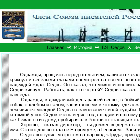
Главная
История
Г.Я. Седов
Зе
Однажды, прощаясь перед отплытием, капитан сказал р
крякнул и веселыми глазами посмотрел на своего юного п
надеждой ждал Седов. Он сказал, что можно исполнить з
Седов кивнул. Работать, как сто чертей? Седов сказал:–
навсегда.
Однажды, в дождливый день ранней весны, в бойкий гор
собак, с хлебом и салом, запрятанными в котомку, где ле
чем явился молодой Седов на завоевание своей судьбы. Е
котомкой у ног. Седов очень верил тогда людям и поэтому р
как бежал он из дому, пробираясь в Ростов от станицы к ст
– Хорошо, – сказал директор, – ты должен выдержать экза
ими. С этого дня он стал не Егором уже, а Георгием.– Занят
Седов поступил матросом на пароход «Труд», принадле
порты. На этом судне началась его мореходная карьера. Че