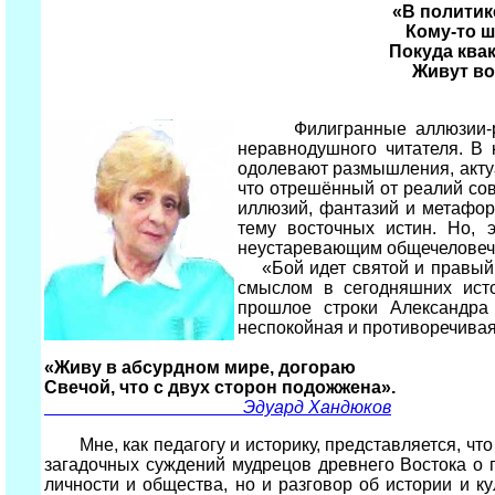
«В политик
Кому-то ш
Покуда квак
Живут во
Филигранные аллюзии-р
неравнодушного читателя. В 
одолевают размышления, акту
что отрешённый от реалий со
иллюзий, фантазий и метафор
тему восточных истин. Но, 
неустаревающим общечеловечес
«Бой идет святой и правый. 
смыслом в сегодняшних ист
прошлое строки Александра
неспокойная и противоречивая 
«Живу в абсурдном мире, догораю
Свечой, что с двух сторон подожжена».
Эдуард Хандюков
Мне, как педагогу и историку, представляется, чт
загадочных суждений мудрецов древнего Востока о г
личности и общества, но и разговор об истории и ку