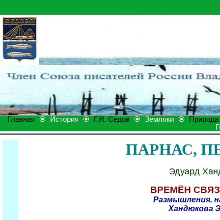
Главная
История
Г.Я. Седов
Земляки
Природа
Г
ПАРНАС, П
Эдуард Хан
ВРЕМЁН СВЯ
Размышления, н
Хандюкова Э