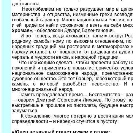
достоинства.
Неоглобализм не только разрушает мир в целом, 
материнства и отцовства, низменные грехи возвод
глобальный характер. Многонациональная Россия, по 
и ей придётся найти союзников и взять на себя ми
хромая»
, - обеспокоен Эдуард Валентинович.
И вот теперь, когда «ломаются копья» вокруг Росс
родному, самобытному, по высоким отношениям, по 
народных традиций мы растеряли в метаморфозах и
наружу усталость от пошлости, от раздевания души 
черпать в мудрости веков, в народной традиции.
Что необходимо сделать, чтобы провести работу на
поколений и применить в новых исторических услов
национальное самосознание народа, преемственн
духовное общество. Это тот барьер, через который в
камень, о который разобьётся невежество. И 
многонациональный народ.
Память преодолевает время… Беспамятство – разру
– говорил Дмитрий Сергеевич Лихачёв. По этому п
выстрелишь в прошлое из пистолета, будущее выстр
задуматься.
К сожалению, многое потеряно в воспитании молод
справедливости – и нередко стучится в пустоту.
«Юнец не каждый станет мужем и отцом;