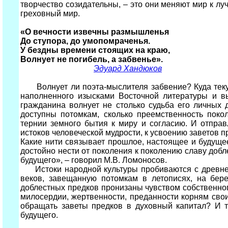
творчество созидательны, – это они меняют мир к лу
греховный мир.
«О вечности извечны размышленья
До ступора, до умопомраченья.
У бездны времени стоящих на краю,
Волнует не погибель, а забвенье».
Эдуард Хандюков
Волнует ли поэта-мыслителя забвение? Куда текут
наполненного изысками Восточной литературы и вы
гражданина волнует не столько судьба его личных
доступны потомкам, сколько преемственность поко
тернии земного бытия к миру и согласию. И отпра
истоков человеческой мудрости, к усвоению заветов п
Какие нити связывает прошлое, настоящее и будущее
достойно нести от поколения к поколению славу добл
будущего», – говорил М.В. Ломоносов.
Истоки народной культуры пробиваются с древней
веков, завещанную потомкам в летописях, на бер
доблестных предков пронизаны чувством собственног
милосердии, жертвенности, преданности корням сво
обращать заветы предков в духовный капитал? И т
будущего.