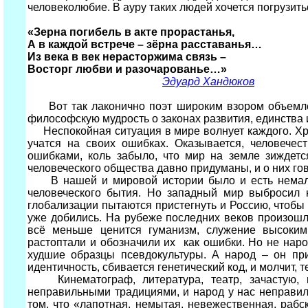
человеколюбие. В ауру таких людей хочется погрузить
«Зерна погибель в акте прорастанья,
А в каждой встрече – зёрна расставанья…
Из века в век нерасторжима связь –
Восторг любви и разочарованье…»
Эдуард Хандюков
Вот так лаконично поэт широким взором объемлет 
философскую мудрость о законах развития, единства
Неспокойная ситуация в мире волнует каждого. Хруп
учатся на своих ошибках. Оказывается, человечес
ошибками, коль забыло, что мир на земле зиждет
человеческого общества давно придуманы, и о них го
В нашей и мировой истории было и есть немало 
человеческого бытия. Но западный мир выбросил н
глобализации пытаются пристегнуть и Россию, чтобы 
уже добились. На рубеже последних веков произошл
всё меньше ценится гуманизм, служение высоким 
растоптали и обозначили их как ошибки. Но не наро
худшие образцы псевдокультуры. А народ – он при
идентичность, сбивается генетический код, и молчит, 
Кинематограф, литература, театр, зачастую, н
неправильными традициями, и народ у нас неправил
том, что «лапотная, немытая, невежественная, раб