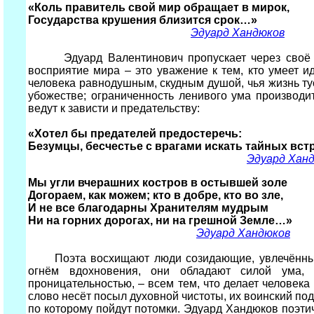
«Коль правитель свой мир обращает в мирок,
Государства крушения близится срок…»
Эдуард Хандюков
Эдуард Валентинович пропускает через своё со
восприятие мира – это уважение к тем, кто умеет и
человека равнодушным, скудным душой, чья жизнь тус
убожестве; ограниченность ленивого ума производ
ведут к зависти и предательству:
«Хотел бы предателей предостеречь:
Безумцы, бесчестье с врагами искать тайных вс
Эдуард Хан
Мы угли вчерашних костров в остывшей золе
Догораем, как можем; кто в добре, кто во зле,
И не все благодарны Хранителям мудрым
Ни на горних дорогах, ни на грешной Земле…»
Эдуард Хандюков
Поэта восхищают люди созидающие, увлечённые, 
огнём вдохновения, они обладают силой ума, 
проницательностью, – всем тем, что делает человека
слово несёт посыл духовной чистоты, их воинский по
по которому пойдут потомки. Эдуард Хандюков поэтич